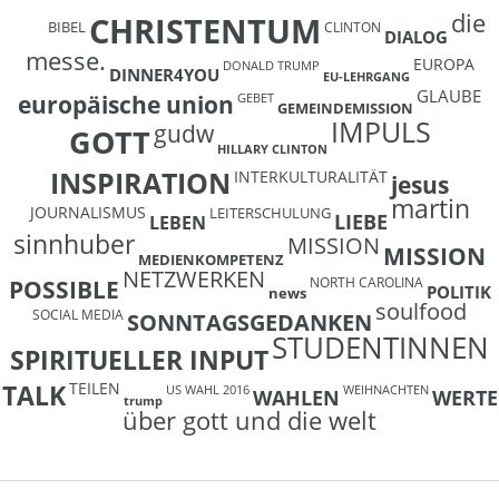
die
CHRISTENTUM
BIBEL
CLINTON
DIALOG
messe.
EUROPA
DONALD TRUMP
DINNER4YOU
EU-LEHRGANG
GLAUBE
europäische union
GEBET
GEMEINDEMISSION
IMPULS
gudw
GOTT
HILLARY CLINTON
INSPIRATION
INTERKULTURALITÄT
jesus
martin
JOURNALISMUS
LEITERSCHULUNG
LIEBE
LEBEN
sinnhuber
MISSION
MISSION
MEDIENKOMPETENZ
NETZWERKEN
NORTH CAROLINA
POSSIBLE
POLITIK
news
soulfood
SOCIAL MEDIA
SONNTAGSGEDANKEN
STUDENTINNEN
SPIRITUELLER INPUT
TEILEN
TALK
US WAHL 2016
WEIHNACHTEN
WAHLEN
WERTE
trump
über gott und die welt