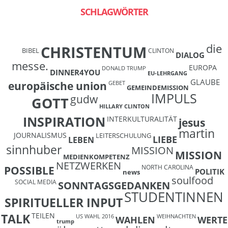
SCHLAGWÖRTER
die
CHRISTENTUM
BIBEL
CLINTON
DIALOG
messe.
EUROPA
DONALD TRUMP
DINNER4YOU
EU-LEHRGANG
GLAUBE
europäische union
GEBET
GEMEINDEMISSION
IMPULS
gudw
GOTT
HILLARY CLINTON
INSPIRATION
INTERKULTURALITÄT
jesus
martin
JOURNALISMUS
LEITERSCHULUNG
LIEBE
LEBEN
sinnhuber
MISSION
MISSION
MEDIENKOMPETENZ
NETZWERKEN
NORTH CAROLINA
POSSIBLE
POLITIK
news
soulfood
SOCIAL MEDIA
SONNTAGSGEDANKEN
STUDENTINNEN
SPIRITUELLER INPUT
TEILEN
TALK
US WAHL 2016
WEIHNACHTEN
WAHLEN
WERTE
trump