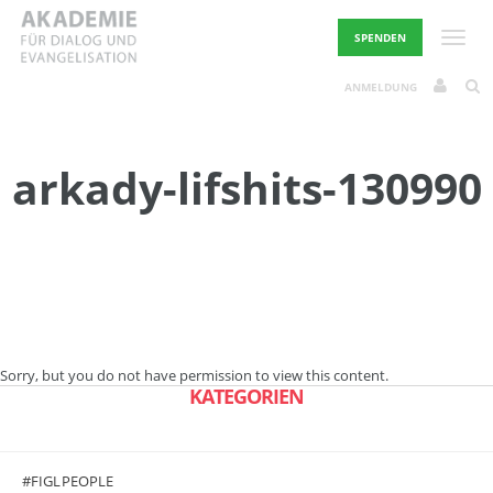
Skip
to
Toggle
SPENDEN
content
ANMELDUNG
arkady-lifshits-130990
Sorry, but you do not have permission to view this content.
KATEGORIEN
#FIGLPEOPLE