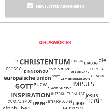
NEWSLETTER ABONNIEREN
SCHLAGWÖRTER
die
CHRISTENTUM
BIBEL
CLINTON
DIALOG
messe.
EUROPA
DONALD TRUMP
DINNER4YOU
EU-LEHRGANG
GLAUBE
europäische union
GEBET
GEMEINDEMISSION
IMPULS
gudw
GOTT
HILLARY CLINTON
INSPIRATION
INTERKULTURALITÄT
jesus
martin
JOURNALISMUS
LEITERSCHULUNG
LIEBE
LEBEN
sinnhuber
MISSION