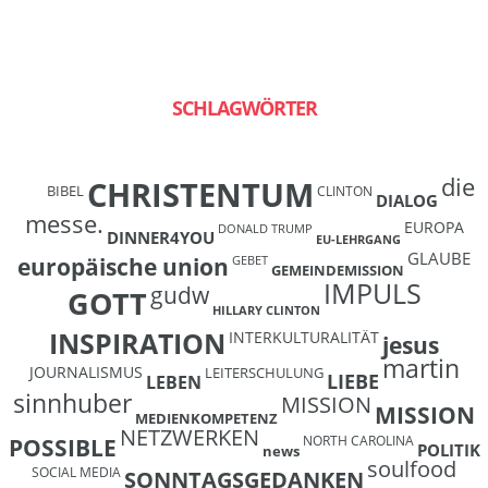
SCHLAGWÖRTER
die
CHRISTENTUM
BIBEL
CLINTON
DIALOG
messe.
EUROPA
DONALD TRUMP
DINNER4YOU
EU-LEHRGANG
GLAUBE
europäische union
GEBET
GEMEINDEMISSION
IMPULS
gudw
GOTT
HILLARY CLINTON
INSPIRATION
INTERKULTURALITÄT
jesus
martin
JOURNALISMUS
LEITERSCHULUNG
LIEBE
LEBEN
sinnhuber
MISSION
MISSION
MEDIENKOMPETENZ
NETZWERKEN
NORTH CAROLINA
POSSIBLE
POLITIK
news
soulfood
SOCIAL MEDIA
SONNTAGSGEDANKEN