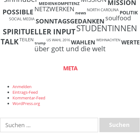
MISSION
MEDIENKOMPETENZ
NETZWERKEN
NORTH CAROLINA
POSSIBLE
POLITIK
news
soulfood
SOCIAL MEDIA
SONNTAGSGEDANKEN
STUDENTINNEN
SPIRITUELLER INPUT
TEILEN
TALK
US WAHL 2016
WEIHNACHTEN
WAHLEN
WERTE
trump
über gott und die welt
META
Anmelden
Eintrags-Feed
Kommentar-Feed
WordPress.org
Suchen
nach: