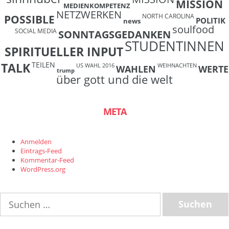
MISSION
MEDIENKOMPETENZ
NETZWERKEN
NORTH CAROLINA
POSSIBLE
POLITIK
news
soulfood
SOCIAL MEDIA
SONNTAGSGEDANKEN
STUDENTINNEN
SPIRITUELLER INPUT
TEILEN
TALK
US WAHL 2016
WEIHNACHTEN
WAHLEN
WERTE
trump
über gott und die welt
META
Anmelden
Eintrags-Feed
Kommentar-Feed
WordPress.org
Suchen
nach: