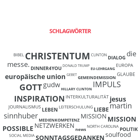
SCHLAGWÖRTER
die
CHRISTENTUM
BIBEL
CLINTON
DIALOG
messe.
EUROPA
DONALD TRUMP
DINNER4YOU
EU-LEHRGANG
GLAUBE
europäische union
GEBET
GEMEINDEMISSION
IMPULS
gudw
GOTT
HILLARY CLINTON
INSPIRATION
INTERKULTURALITÄT
jesus
martin
JOURNALISMUS
LEITERSCHULUNG
LIEBE
LEBEN
sinnhuber
MISSION
MISSION
MEDIENKOMPETENZ
NETZWERKEN
NORTH CAROLINA
POSSIBLE
POLITIK
news
soulfood
SOCIAL MEDIA
SONNTAGSGEDANKEN