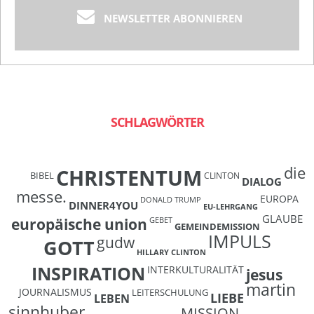
NEWSLETTER ABONNIEREN
SCHLAGWÖRTER
die
CHRISTENTUM
BIBEL
CLINTON
DIALOG
messe.
EUROPA
DONALD TRUMP
DINNER4YOU
EU-LEHRGANG
GLAUBE
europäische union
GEBET
GEMEINDEMISSION
IMPULS
gudw
GOTT
HILLARY CLINTON
INSPIRATION
INTERKULTURALITÄT
jesus
martin
JOURNALISMUS
LEITERSCHULUNG
LIEBE
LEBEN
sinnhuber
MISSION