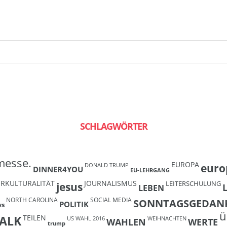
SCHLAGWÖRTER
messe.
EUROPA
euro
DONALD TRUMP
DINNER4YOU
EU-LEHRGANG
ERKULTURALITÄT
JOURNALISMUS
LEITERSCHULUNG
jesus
LEBEN
NORTH CAROLINA
SOCIAL MEDIA
SONNTAGSGEDAN
POLITIK
ws
ü
TEILEN
ALK
US WAHL 2016
WEIHNACHTEN
WAHLEN
WERTE
trump