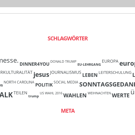
SCHLAGWÖRTER
messe.
EUROPA
euro
DONALD TRUMP
DINNER4YOU
EU-LEHRGANG
ERKULTURALITÄT
JOURNALISMUS
LEITERSCHULUNG
jesus
LEBEN
NORTH CAROLINA
SOCIAL MEDIA
SONNTAGSGEDAN
POLITIK
ws
ü
TEILEN
ALK
US WAHL 2016
WEIHNACHTEN
WAHLEN
WERTE
trump
META