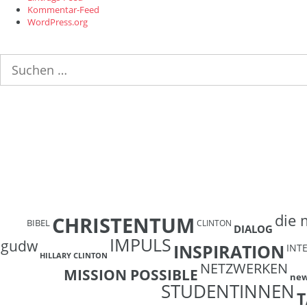
Kommentar-Feed
WordPress.org
Suchen
nach:
die 
CHRISTENTUM
BIBEL
CLINTON
DIALOG
IMPULS
gudw
INSPIRATION
INT
HILLARY CLINTON
NETZWERKEN
MISSION POSSIBLE
ne
STUDENTINNEN
T