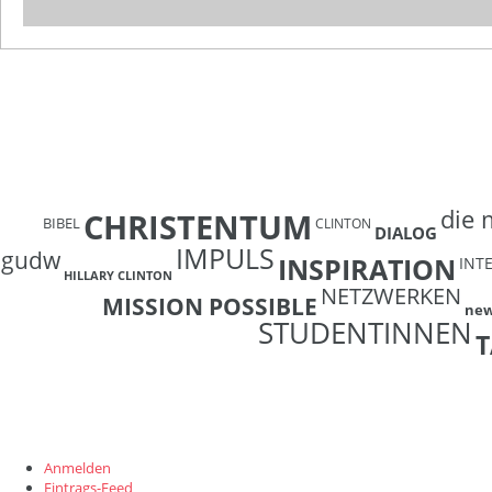
die 
CHRISTENTUM
BIBEL
CLINTON
DIALOG
IMPULS
gudw
INSPIRATION
INT
HILLARY CLINTON
NETZWERKEN
MISSION POSSIBLE
ne
STUDENTINNEN
T
Anmelden
Eintrags-Feed