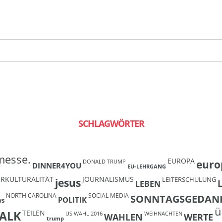
SCHLAGWÖRTER
messe.
EUROPA
euro
DONALD TRUMP
DINNER4YOU
EU-LEHRGANG
ERKULTURALITÄT
JOURNALISMUS
LEITERSCHULUNG
jesus
LEBEN
NORTH CAROLINA
SOCIAL MEDIA
SONNTAGSGEDAN
POLITIK
ws
ü
TEILEN
ALK
US WAHL 2016
WEIHNACHTEN
WAHLEN
WERTE
trump