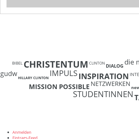
die 
CHRISTENTUM
BIBEL
CLINTON
DIALOG
IMPULS
gudw
INSPIRATION
INT
HILLARY CLINTON
NETZWERKEN
MISSION POSSIBLE
ne
STUDENTINNEN
T
Anmelden
Eintrags-Feed