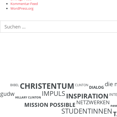
Kommentar-Feed
WordPress.org
Suchen
nach:
die 
CHRISTENTUM
BIBEL
CLINTON
DIALOG
IMPULS
gudw
INSPIRATION
INT
HILLARY CLINTON
NETZWERKEN
MISSION POSSIBLE
ne
STUDENTINNEN
T