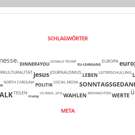
SCHLAGWÖRTER
messe.
EUROPA
euro
DONALD TRUMP
DINNER4YOU
EU-LEHRGANG
ERKULTURALITÄT
JOURNALISMUS
LEITERSCHULUNG
jesus
LEBEN
NORTH CAROLINA
SOCIAL MEDIA
SONNTAGSGEDAN
POLITIK
ws
ü
TEILEN
ALK
US WAHL 2016
WEIHNACHTEN
WAHLEN
WERTE
trump
META