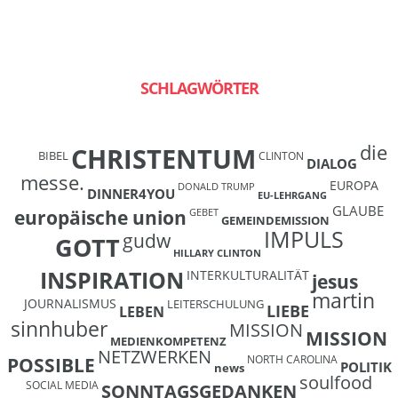
SCHLAGWÖRTER
die
CHRISTENTUM
BIBEL
CLINTON
DIALOG
messe.
EUROPA
DONALD TRUMP
DINNER4YOU
EU-LEHRGANG
GLAUBE
europäische union
GEBET
GEMEINDEMISSION
IMPULS
gudw
GOTT
HILLARY CLINTON
INSPIRATION
INTERKULTURALITÄT
jesus
martin
JOURNALISMUS
LEITERSCHULUNG
LIEBE
LEBEN
sinnhuber
MISSION
MISSION
MEDIENKOMPETENZ
NETZWERKEN
NORTH CAROLINA
POSSIBLE
POLITIK
news
soulfood
SOCIAL MEDIA
SONNTAGSGEDANKEN