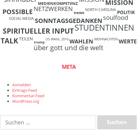
MISSION
MEDIENKOMPETENZ
NETZWERKEN
NORTH CAROLINA
POSSIBLE
POLITIK
news
soulfood
SOCIAL MEDIA
SONNTAGSGEDANKEN
STUDENTINNEN
SPIRITUELLER INPUT
TEILEN
TALK
US WAHL 2016
WEIHNACHTEN
WAHLEN
WERTE
trump
über gott und die welt
META
Anmelden
Eintrags-Feed
Kommentar-Feed
WordPress.org
Suchen
nach: