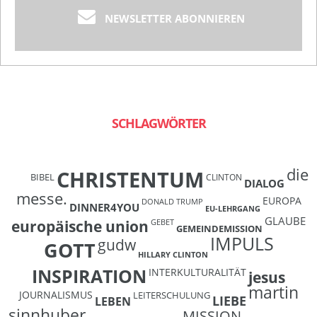
NEWSLETTER ABONNIEREN
SCHLAGWÖRTER
die
CHRISTENTUM
BIBEL
CLINTON
DIALOG
messe.
EUROPA
DONALD TRUMP
DINNER4YOU
EU-LEHRGANG
GLAUBE
europäische union
GEBET
GEMEINDEMISSION
IMPULS
gudw
GOTT
HILLARY CLINTON
INSPIRATION
INTERKULTURALITÄT
jesus
martin
JOURNALISMUS
LEITERSCHULUNG
LIEBE
LEBEN
sinnhuber
MISSION