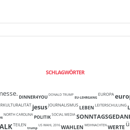
SCHLAGWÖRTER
messe.
EUROPA
euro
DONALD TRUMP
DINNER4YOU
EU-LEHRGANG
ERKULTURALITÄT
JOURNALISMUS
LEITERSCHULUNG
jesus
LEBEN
NORTH CAROLINA
SOCIAL MEDIA
SONNTAGSGEDAN
POLITIK
ws
ü
TEILEN
ALK
US WAHL 2016
WEIHNACHTEN
WAHLEN
WERTE
trump