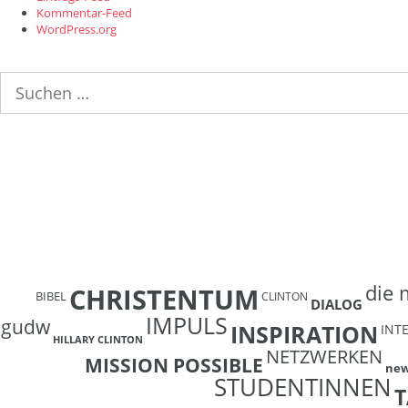
Kommentar-Feed
WordPress.org
Suchen
nach:
die 
CHRISTENTUM
BIBEL
CLINTON
DIALOG
IMPULS
gudw
INSPIRATION
INT
HILLARY CLINTON
NETZWERKEN
MISSION POSSIBLE
ne
STUDENTINNEN
T