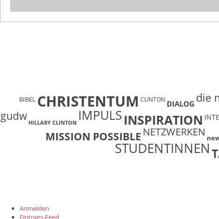
die 
CHRISTENTUM
BIBEL
CLINTON
DIALOG
IMPULS
gudw
INSPIRATION
INT
HILLARY CLINTON
NETZWERKEN
MISSION POSSIBLE
ne
STUDENTINNEN
T
Anmelden
Eintrags-Feed