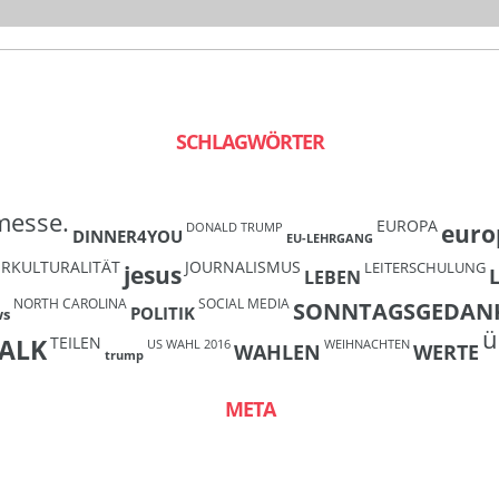
SCHLAGWÖRTER
messe.
EUROPA
euro
DONALD TRUMP
DINNER4YOU
EU-LEHRGANG
ERKULTURALITÄT
JOURNALISMUS
LEITERSCHULUNG
jesus
LEBEN
NORTH CAROLINA
SOCIAL MEDIA
SONNTAGSGEDAN
POLITIK
ws
ü
TEILEN
ALK
US WAHL 2016
WEIHNACHTEN
WAHLEN
WERTE
trump
META