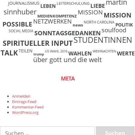
martin
JOURNALISMUS
LEITERSCHULUNG
LIEBE
LEBEN
sinnhuber
MISSION
MISSION
MEDIENKOMPETENZ
NETZWERKEN
NORTH CAROLINA
POSSIBLE
POLITIK
news
soulfood
SOCIAL MEDIA
SONNTAGSGEDANKEN
STUDENTINNEN
SPIRITUELLER INPUT
TEILEN
TALK
US WAHL 2016
WEIHNACHTEN
WAHLEN
WERTE
trump
über gott und die welt
META
Anmelden
Eintrags-Feed
Kommentar-Feed
WordPress.org
Suchen
nach: