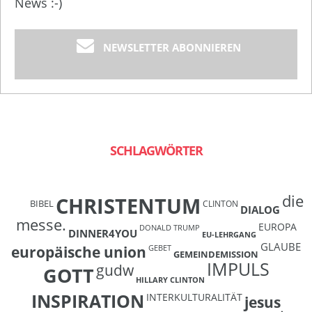
News :-)
NEWSLETTER ABONNIEREN
SCHLAGWÖRTER
die
CHRISTENTUM
BIBEL
CLINTON
DIALOG
messe.
EUROPA
DONALD TRUMP
DINNER4YOU
EU-LEHRGANG
GLAUBE
europäische union
GEBET
GEMEINDEMISSION
IMPULS
gudw
GOTT
HILLARY CLINTON
INSPIRATION
INTERKULTURALITÄT
jesus