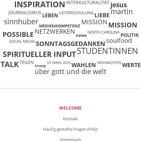
INSPIRATION
INTERKULTURALITÄT
jesus
martin
JOURNALISMUS
LEITERSCHULUNG
LIEBE
LEBEN
sinnhuber
MISSION
MISSION
MEDIENKOMPETENZ
NETZWERKEN
NORTH CAROLINA
POSSIBLE
POLITIK
news
soulfood
SOCIAL MEDIA
SONNTAGSGEDANKEN
STUDENTINNEN
SPIRITUELLER INPUT
TEILEN
TALK
US WAHL 2016
WEIHNACHTEN
WAHLEN
WERTE
trump
über gott und die welt
WELCOME
Kontakt
Häufig gestellte Fragen (FAQ)
Impressum