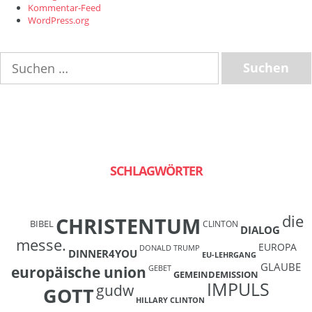
Kommentar-Feed
WordPress.org
Suchen
nach:
SCHLAGWÖRTER
die
CHRISTENTUM
BIBEL
CLINTON
DIALOG
messe.
EUROPA
DONALD TRUMP
DINNER4YOU
EU-LEHRGANG
GLAUBE
europäische union
GEBET
GEMEINDEMISSION
IMPULS
gudw
GOTT
HILLARY CLINTON