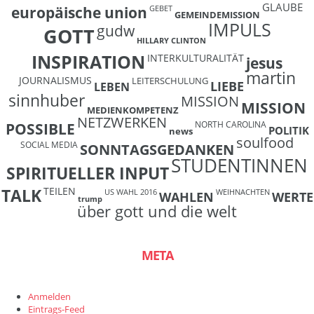
GLAUBE
europäische union
GEBET
GEMEINDEMISSION
IMPULS
gudw
GOTT
HILLARY CLINTON
INSPIRATION
INTERKULTURALITÄT
jesus
martin
JOURNALISMUS
LEITERSCHULUNG
LIEBE
LEBEN
sinnhuber
MISSION
MISSION
MEDIENKOMPETENZ
NETZWERKEN
NORTH CAROLINA
POSSIBLE
POLITIK
news
soulfood
SOCIAL MEDIA
SONNTAGSGEDANKEN
STUDENTINNEN
SPIRITUELLER INPUT
TEILEN
TALK
US WAHL 2016
WEIHNACHTEN
WAHLEN
WERTE
trump
über gott und die welt
META
Anmelden
Eintrags-Feed