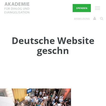
Skip
to
Toggle
SPENDEN
content
ANMELDUNG
Deutsche Website
geschn