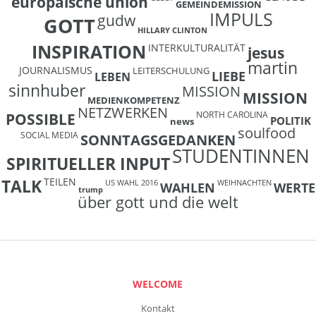
europäische union
GEMEINDEMISSION
IMPULS
gudw
GOTT
HILLARY CLINTON
INSPIRATION
INTERKULTURALITÄT
jesus
martin
JOURNALISMUS
LEITERSCHULUNG
LIEBE
LEBEN
sinnhuber
MISSION
MISSION
MEDIENKOMPETENZ
NETZWERKEN
NORTH CAROLINA
POSSIBLE
POLITIK
news
soulfood
SOCIAL MEDIA
SONNTAGSGEDANKEN
STUDENTINNEN
SPIRITUELLER INPUT
TEILEN
TALK
US WAHL 2016
WEIHNACHTEN
WAHLEN
WERTE
trump
über gott und die welt
WELCOME
Kontakt