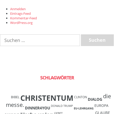
Anmelden
Eintrags-Feed
Kommentar-Feed
WordPress.org
Suchen
nach:
SCHLAGWÖRTER
die
CHRISTENTUM
BIBEL
CLINTON
DIALOG
messe.
EUROPA
DONALD TRUMP
DINNER4YOU
EU-LEHRGANG
GLAUBE
GEBET