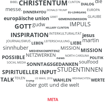
die
CHRISTENTUM
BIBEL
CLINTON
DIALOG
messe.
EUROPA
DONALD TRUMP
DINNER4YOU
EU-LEHRGANG
GLAUBE
europäische union
GEBET
GEMEINDEMISSION
IMPULS
gudw
GOTT
HILLARY CLINTON
INSPIRATION
INTERKULTURALITÄT
jesus
martin
JOURNALISMUS
LEITERSCHULUNG
LIEBE
LEBEN
sinnhuber
MISSION
MISSION
MEDIENKOMPETENZ
NETZWERKEN
NORTH CAROLINA
POSSIBLE
POLITIK
news
soulfood
SOCIAL MEDIA
SONNTAGSGEDANKEN
STUDENTINNEN
SPIRITUELLER INPUT
TEILEN
TALK
US WAHL 2016
WEIHNACHTEN
WAHLEN
WERTE
trump
über gott und die welt
META