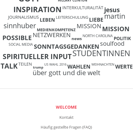
HILLARY CLINTON
INSPIRATION
INTERKULTURALITÄT
jesus
martin
JOURNALISMUS
LEITERSCHULUNG
LIEBE
LEBEN
sinnhuber
MISSION
MISSION
MEDIENKOMPETENZ
NETZWERKEN
NORTH CAROLINA
POSSIBLE
POLITIK
news
soulfood
SOCIAL MEDIA
SONNTAGSGEDANKEN
STUDENTINNEN
SPIRITUELLER INPUT
TEILEN
TALK
US WAHL 2016
WEIHNACHTEN
WAHLEN
WERTE
trump
über gott und die welt
WELCOME
Kontakt
Häufig gestellte Fragen (FAQ)