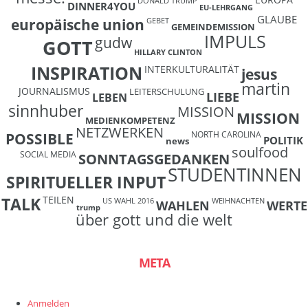
DONALD TRUMP
DINNER4YOU
EU-LEHRGANG
GLAUBE
europäische union
GEBET
GEMEINDEMISSION
IMPULS
gudw
GOTT
HILLARY CLINTON
INSPIRATION
INTERKULTURALITÄT
jesus
martin
JOURNALISMUS
LEITERSCHULUNG
LIEBE
LEBEN
sinnhuber
MISSION
MISSION
MEDIENKOMPETENZ
NETZWERKEN
NORTH CAROLINA
POSSIBLE
POLITIK
news
soulfood
SOCIAL MEDIA
SONNTAGSGEDANKEN
STUDENTINNEN
SPIRITUELLER INPUT
TEILEN
TALK
US WAHL 2016
WEIHNACHTEN
WAHLEN
WERTE
trump
über gott und die welt
META
Anmelden