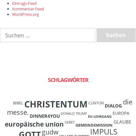
Eintrags-Feed
Kommentar-Feed
WordPress.org
Suchen
nach:
SCHLAGWÖRTER
die
CHRISTENTUM
BIBEL
CLINTON
DIALOG
messe.
EUROPA
DONALD TRUMP
DINNER4YOU
EU-LEHRGANG
GLAUBE
europäische union
GEBET
GEMEINDEMISSION
IMPULS
gudw
GOTT