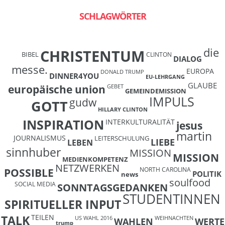
SCHLAGWÖRTER
die
CHRISTENTUM
BIBEL
CLINTON
DIALOG
messe.
EUROPA
DONALD TRUMP
DINNER4YOU
EU-LEHRGANG
GLAUBE
europäische union
GEBET
GEMEINDEMISSION
IMPULS
gudw
GOTT
HILLARY CLINTON
INSPIRATION
INTERKULTURALITÄT
jesus
martin
JOURNALISMUS
LEITERSCHULUNG
LIEBE
LEBEN
sinnhuber
MISSION
MISSION
MEDIENKOMPETENZ
NETZWERKEN
NORTH CAROLINA
POSSIBLE
POLITIK
news
soulfood
SOCIAL MEDIA
SONNTAGSGEDANKEN
STUDENTINNEN
SPIRITUELLER INPUT
TEILEN
TALK
US WAHL 2016
WEIHNACHTEN
WAHLEN
WERTE
trump