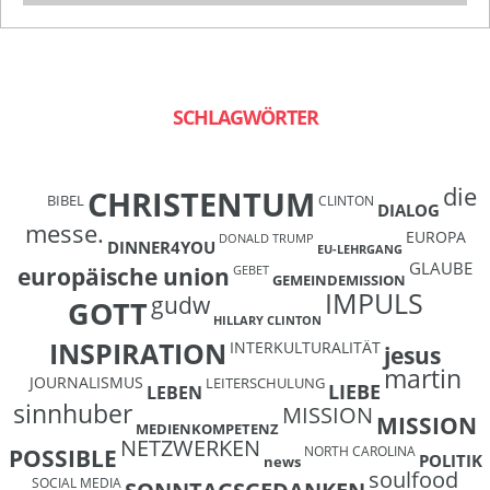
SCHLAGWÖRTER
die
CHRISTENTUM
BIBEL
CLINTON
DIALOG
messe.
EUROPA
DONALD TRUMP
DINNER4YOU
EU-LEHRGANG
GLAUBE
europäische union
GEBET
GEMEINDEMISSION
IMPULS
gudw
GOTT
HILLARY CLINTON
INSPIRATION
INTERKULTURALITÄT
jesus
martin
JOURNALISMUS
LEITERSCHULUNG
LIEBE
LEBEN
sinnhuber
MISSION
MISSION
MEDIENKOMPETENZ
NETZWERKEN
NORTH CAROLINA
POSSIBLE
POLITIK
news
soulfood
SOCIAL MEDIA