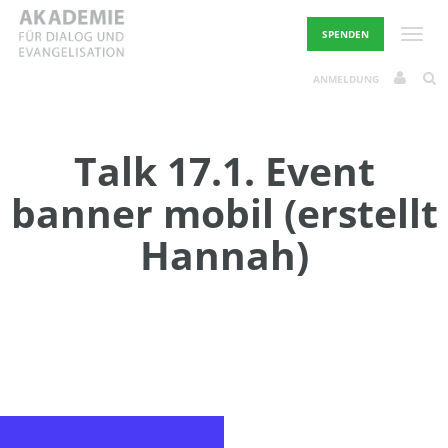
Skip
to
Toggle
SPENDEN
content
ANMELDUNG
Talk 17.1. Event
banner mobil (erstellt
Hannah)