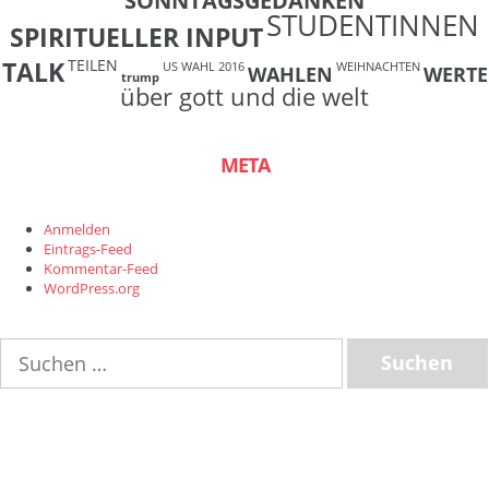
SONNTAGSGEDANKEN
STUDENTINNEN
SPIRITUELLER INPUT
TEILEN
TALK
US WAHL 2016
WEIHNACHTEN
WAHLEN
WERTE
trump
über gott und die welt
META
Anmelden
Eintrags-Feed
Kommentar-Feed
WordPress.org
Suchen
nach: