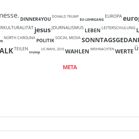
messe.
EUROPA
euro
DONALD TRUMP
DINNER4YOU
EU-LEHRGANG
ERKULTURALITÄT
JOURNALISMUS
LEITERSCHULUNG
jesus
LEBEN
NORTH CAROLINA
SOCIAL MEDIA
SONNTAGSGEDAN
POLITIK
ws
ü
TEILEN
ALK
US WAHL 2016
WEIHNACHTEN
WAHLEN
WERTE
trump
META