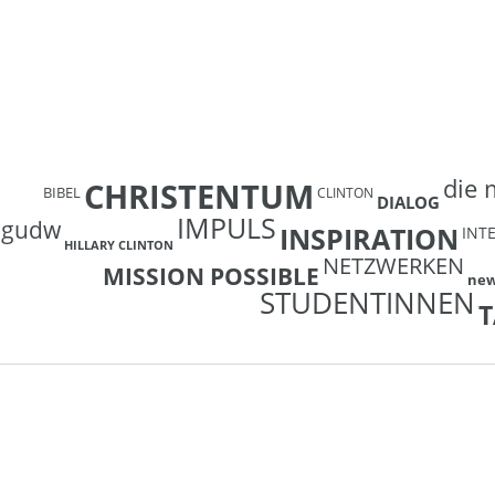
die 
CHRISTENTUM
BIBEL
CLINTON
DIALOG
IMPULS
gudw
INSPIRATION
INT
HILLARY CLINTON
NETZWERKEN
MISSION POSSIBLE
ne
STUDENTINNEN
T