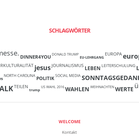
SCHLAGWÖRTER
messe.
EUROPA
euro
DONALD TRUMP
DINNER4YOU
EU-LEHRGANG
ERKULTURALITÄT
JOURNALISMUS
LEITERSCHULUNG
jesus
LEBEN
NORTH CAROLINA
SOCIAL MEDIA
SONNTAGSGEDAN
POLITIK
ws
ü
TEILEN
ALK
US WAHL 2016
WEIHNACHTEN
WAHLEN
WERTE
trump
WELCOME
Kontakt