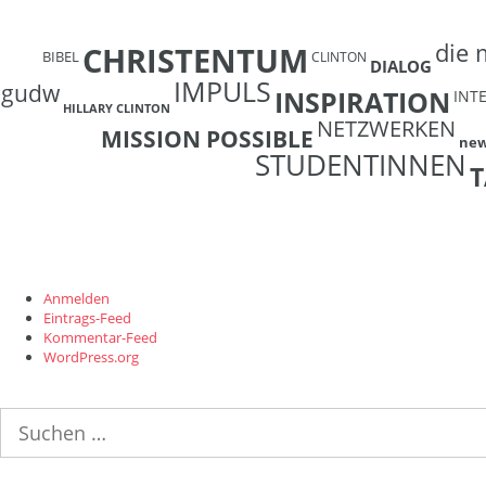
die 
CHRISTENTUM
BIBEL
CLINTON
DIALOG
IMPULS
gudw
INSPIRATION
INT
HILLARY CLINTON
NETZWERKEN
MISSION POSSIBLE
ne
STUDENTINNEN
T
Anmelden
Eintrags-Feed
Kommentar-Feed
WordPress.org
Suchen
nach: