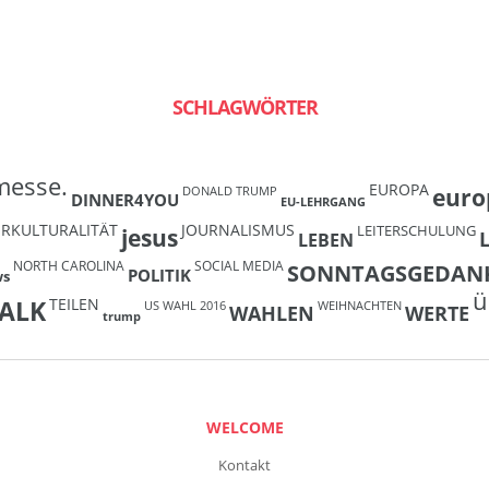
SCHLAGWÖRTER
messe.
EUROPA
euro
DONALD TRUMP
DINNER4YOU
EU-LEHRGANG
ERKULTURALITÄT
JOURNALISMUS
LEITERSCHULUNG
jesus
LEBEN
NORTH CAROLINA
SOCIAL MEDIA
SONNTAGSGEDAN
POLITIK
ws
ü
TEILEN
ALK
US WAHL 2016
WEIHNACHTEN
WAHLEN
WERTE
trump
WELCOME
Kontakt