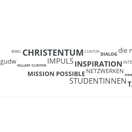
die 
CHRISTENTUM
BIBEL
CLINTON
DIALOG
IMPULS
gudw
INSPIRATION
INT
HILLARY CLINTON
NETZWERKEN
MISSION POSSIBLE
ne
STUDENTINNEN
T