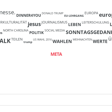
messe.
EUROPA
euro
DONALD TRUMP
DINNER4YOU
EU-LEHRGANG
ERKULTURALITÄT
JOURNALISMUS
LEITERSCHULUNG
jesus
LEBEN
NORTH CAROLINA
SOCIAL MEDIA
SONNTAGSGEDAN
POLITIK
ws
ü
TEILEN
ALK
US WAHL 2016
WEIHNACHTEN
WAHLEN
WERTE
trump
META