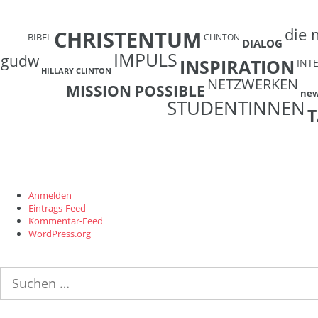
die 
CHRISTENTUM
BIBEL
CLINTON
DIALOG
IMPULS
gudw
INSPIRATION
INT
HILLARY CLINTON
NETZWERKEN
MISSION POSSIBLE
ne
STUDENTINNEN
T
Anmelden
Eintrags-Feed
Kommentar-Feed
WordPress.org
Suchen
nach: