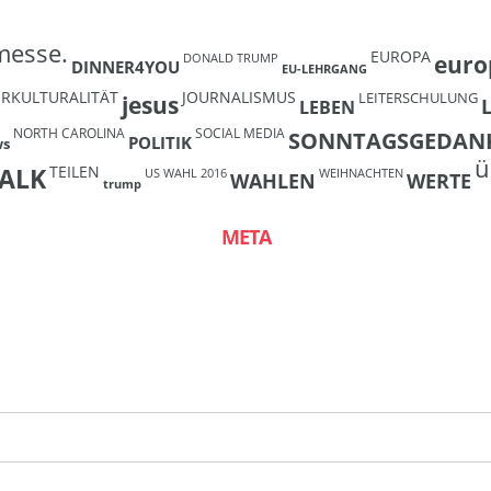
messe.
EUROPA
euro
DONALD TRUMP
DINNER4YOU
EU-LEHRGANG
ERKULTURALITÄT
JOURNALISMUS
LEITERSCHULUNG
jesus
LEBEN
NORTH CAROLINA
SOCIAL MEDIA
SONNTAGSGEDAN
POLITIK
ws
ü
TEILEN
ALK
US WAHL 2016
WEIHNACHTEN
WAHLEN
WERTE
trump
META