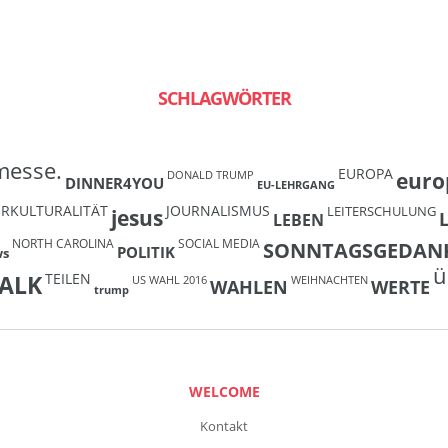
SCHLAGWÖRTER
messe.
EUROPA
euro
DONALD TRUMP
DINNER4YOU
EU-LEHRGANG
ERKULTURALITÄT
JOURNALISMUS
LEITERSCHULUNG
jesus
LEBEN
NORTH CAROLINA
SOCIAL MEDIA
SONNTAGSGEDAN
POLITIK
ws
ü
TEILEN
ALK
US WAHL 2016
WEIHNACHTEN
WAHLEN
WERTE
trump
WELCOME
Kontakt