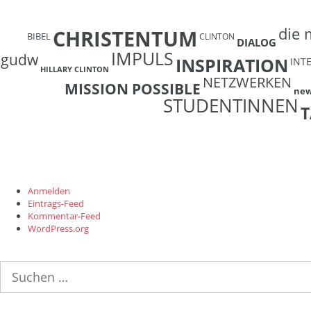
die 
CHRISTENTUM
BIBEL
CLINTON
DIALOG
IMPULS
gudw
INSPIRATION
INT
HILLARY CLINTON
NETZWERKEN
MISSION POSSIBLE
ne
STUDENTINNEN
T
Anmelden
Eintrags-Feed
Kommentar-Feed
WordPress.org
Suchen
nach: