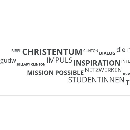
die 
CHRISTENTUM
BIBEL
CLINTON
DIALOG
IMPULS
gudw
INSPIRATION
INT
HILLARY CLINTON
NETZWERKEN
MISSION POSSIBLE
ne
STUDENTINNEN
T