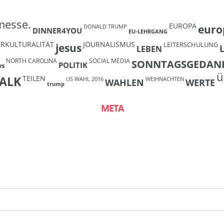
messe.
EUROPA
euro
DONALD TRUMP
DINNER4YOU
EU-LEHRGANG
ERKULTURALITÄT
JOURNALISMUS
LEITERSCHULUNG
jesus
LEBEN
NORTH CAROLINA
SOCIAL MEDIA
SONNTAGSGEDAN
POLITIK
ws
ü
TEILEN
ALK
US WAHL 2016
WEIHNACHTEN
WAHLEN
WERTE
trump
META