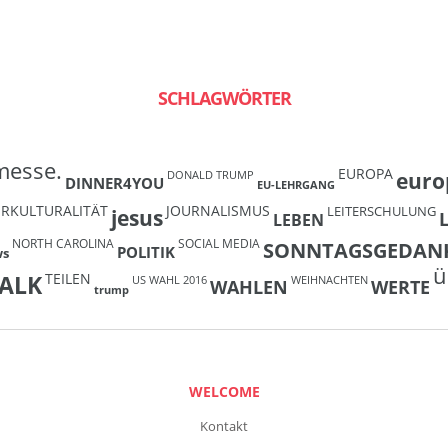
SCHLAGWÖRTER
messe.
EUROPA
euro
DONALD TRUMP
DINNER4YOU
EU-LEHRGANG
ERKULTURALITÄT
JOURNALISMUS
LEITERSCHULUNG
jesus
LEBEN
NORTH CAROLINA
SOCIAL MEDIA
SONNTAGSGEDAN
POLITIK
ws
ü
TEILEN
ALK
US WAHL 2016
WEIHNACHTEN
WAHLEN
WERTE
trump
WELCOME
Kontakt