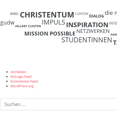
die 
CHRISTENTUM
BIBEL
CLINTON
DIALOG
IMPULS
gudw
INSPIRATION
INT
HILLARY CLINTON
NETZWERKEN
MISSION POSSIBLE
ne
STUDENTINNEN
T
Anmelden
Eintrags-Feed
Kommentar-Feed
WordPress.org
Suchen
nach: