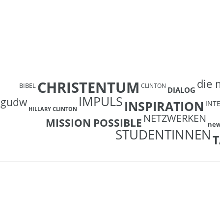
die 
CHRISTENTUM
BIBEL
CLINTON
DIALOG
IMPULS
gudw
INSPIRATION
INT
HILLARY CLINTON
NETZWERKEN
MISSION POSSIBLE
ne
STUDENTINNEN
T