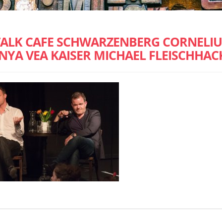
TALK CAFE SCHWARZENBERG CORNELIU
YA VEA KAISER MICHAEL FLEISCHHAC