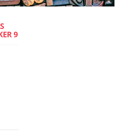
S
KER 9