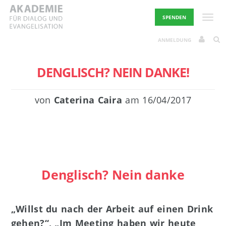
Skip
to
Toggle
SPENDEN
content
ANMELDUNG
DENGLISCH? NEIN DANKE!
von
Caterina Caira
am
16/04/2017
Denglisch? Nein danke
„Willst du nach der Arbeit auf einen Drink
gehen?“, „Im Meeting haben wir heute