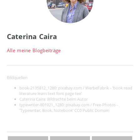
Caterina Caira
Alle meine Blogbeiträge
Bildquellen
book-2135812_1280:
pixabay.com / WerbeFabrik - 'book read
literature learn text font page tee'
Caterina Caira:
Bildrechte beim Autor
typewriter-801921_1280:
pixabay.com / Free-Photos -
'Typewriter, Book, Notebook’ CC0 Public Domain