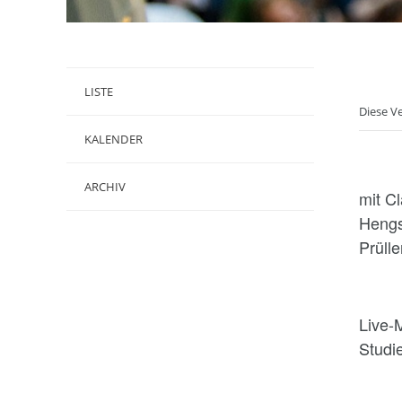
LISTE
Diese V
KALENDER
ARCHIV
mit C
Hengs
Prüll
Live-
Studi