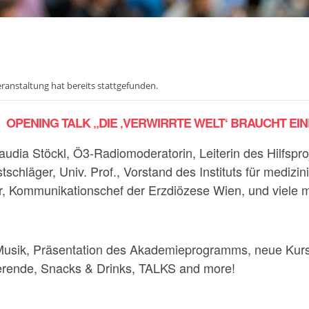
eranstaltung hat bereits stattgefunden.
OPENING TALK „DIE ‚VERWIRRTE WELT‘ BRAUCHT EIN
laudia Stöckl, Ö3-Radiomoderatorin, Leiterin des Hilfspr
tschläger, Univ. Prof., Vorstand des Instituts für mediz
er, Kommunikationschef der Erzdiözese Wien, und viele 
Musik, Präsentation des Akademieprogramms, neue Kurse 
erende, Snacks & Drinks, TALKS and more!