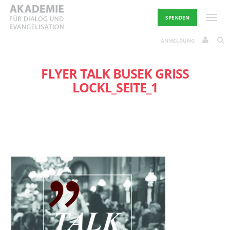
Skip
to
Toggle
SPENDEN
content
ANMELDUNG
FLYER TALK BUSEK GRISS
LOCKL_SEITE_1