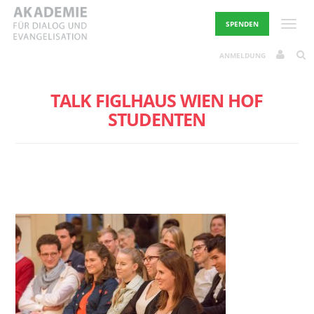
Skip
to
Toggle
SPENDEN
content
ANMELDUNG
TALK FIGLHAUS WIEN HOF
STUDENTEN