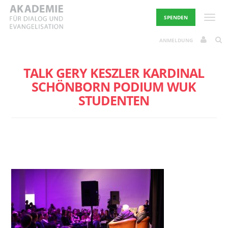
Skip
to
Toggle
SPENDEN
content
ANMELDUNG
TALK GERY KESZLER KARDINAL
SCHÖNBORN PODIUM WUK
STUDENTEN