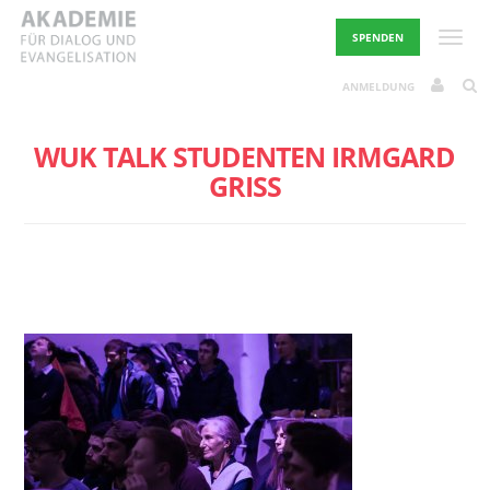
Skip
to
Toggle
SPENDEN
content
ANMELDUNG
WUK TALK STUDENTEN IRMGARD
GRISS