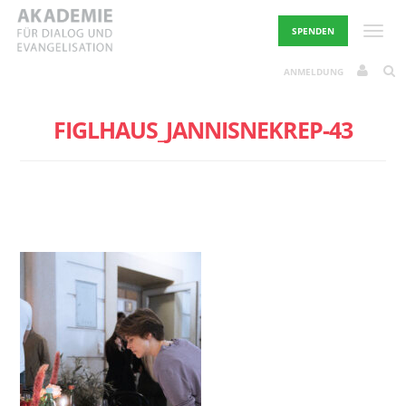
Skip
to
Toggle
SPENDEN
content
ANMELDUNG
FIGLHAUS_JANNISNEKREP-43