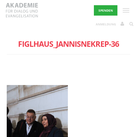
Skip
to
Toggle
SPENDEN
content
ANMELDUNG
FIGLHAUS_JANNISNEKREP-36