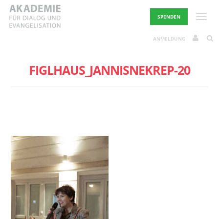
Skip
to
Toggle
SPENDEN
content
ANMELDUNG
FIGLHAUS_JANNISNEKREP-20