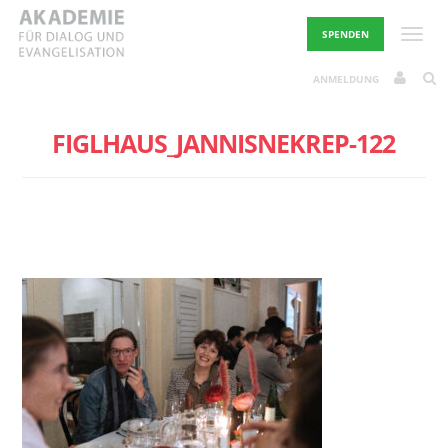
Skip
to
Toggle
SPENDEN
content
ANMELDUNG
FIGLHAUS_JANNISNEKREP-122