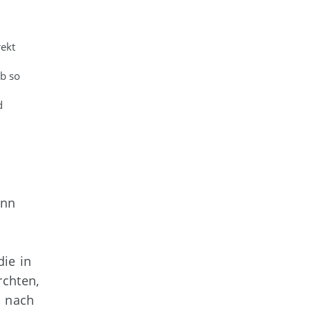
ekt
Ob so
d
enn
die in
rchten,
, nach