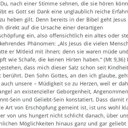
Du, nach einer Stimme sehnen, die sie hören könn
ibt es Gott sei Dank eine unglaublich reiche Erfahr
 zu heben gilt. Denn bereits in der Bibel geht Jesus
ch direkt auf die Ursache einer derartigen
schöpfung ein, also offensichtlich ein altes oder ste
kehrendes Phänomen: „Als Jesus die vielen Mensc
atte er Mitleid mit ihnen; denn sie waren müde un
pft wie Schafe, die keinen Hirten haben.“ (Mt 9,36) 
estehen, dass mich dieser Satz schon seit Kindhei
st berührt. Den Sohn Gottes, an den ich glaube, geh
 auch unsere – Müdigkeit so zu Herzen, weil er dah
ngel an existenzieller Geborgenheit, Angenommen
nnt-Sein und Geliebt-Sein konstatiert. Dass damit 
e Art von Erschöpfung gemeint ist, ist uns wohl kla
er von uns hungert nicht schlicht danach, über un
lichen Möglichkeiten hinaus ganz und gar geliebt