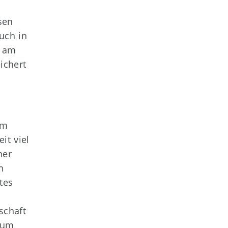
sen
uch in
t am
ichert
em
it viel
ner
n
tes
schaft
zum