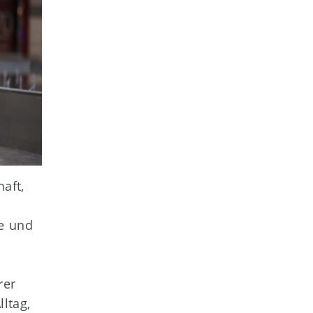
aft,
de und
rer
ltag,