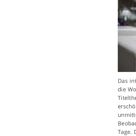
Das in
die Wo
Titelt
erschö
unmitt
Beobac
Tage. 