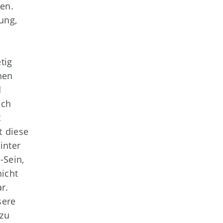
en.
ung,
tig
hen
d
Ich
t
t diese
inter
-Sein,
nicht
r.
sere
 zu