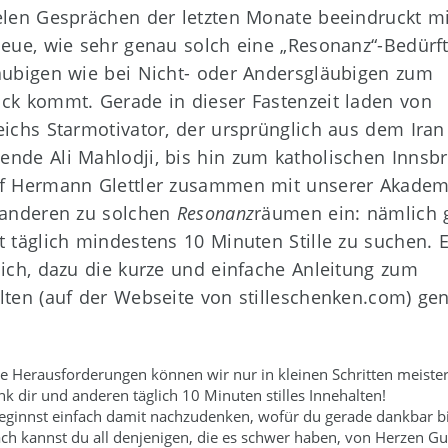
elen Gesprächen der letzten Monate beeindruckt m
Neue, wie sehr genau solch eine „Resonanz“-Bedürft
äubigen wie bei Nicht- oder Andersgläubigen zum
ck kommt. Gerade in dieser Fastenzeit laden von
eichs Starmotivator, der ursprünglich aus dem Iran
nde Ali Mahlodji, bis hin zum katholischen Innsb
f Hermann Glettler zusammen mit unserer Akadem
 anderen zu solchen
Resonanz
räumen ein: nämlich 
t täglich mindestens 10 Minuten Stille zu suchen. 
sich, dazu die kurze und einfache Anleitung zum
lten (auf der Webseite von stilleschenken.com) ge
e Herausforderungen können wir nur in kleinen Schritten meister
k dir und anderen täglich 10 Minuten stilles Innehalten!
eginnst einfach damit nachzudenken, wofür du gerade dankbar bi
ch kannst du all denjenigen, die es schwer haben, von Herzen Gu