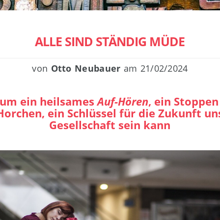
ALLE SIND STÄNDIG MÜDE
von
Otto Neubauer
am
21/02/2024
um ein heilsames
Auf-Hören
, ein Stoppe
Horchen, ein Schlüssel für die Zukunft un
Gesellschaft sein kann