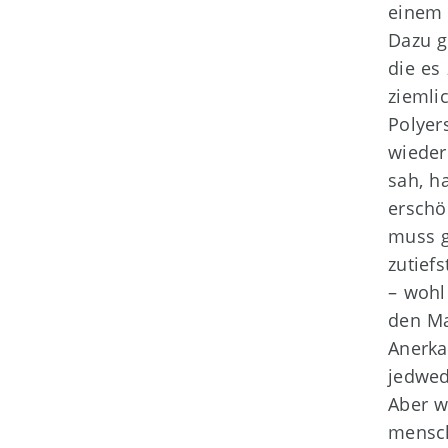
einem 
Dazu g
die es
ziemli
Polyer
wieder
sah, h
erschö
muss g
zutief
– wohl
den Ma
Anerka
jedwed
Aber w
mensch