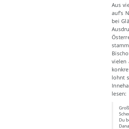
Aus vi
auf’s 
bei Gl
Ausdru
Österr
stamme
Bischo
vielen
konkre
lohnt 
Inneha
lesen:
Groß
Schen
Du b
Dana