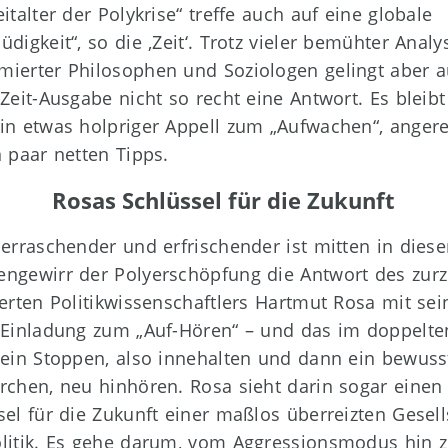
italter der Polykrise“ treffe auch auf eine globale
üdigkeit“, so die ‚Zeit‘. Trotz vieler bemühter Analy
ierter Philosophen und Soziologen gelingt aber a
 Zeit-Ausgabe nicht so recht eine Antwort. Es bleib
in etwas holpriger Appell zum „Aufwachen“, angere
n paar netten Tipps.
Rosas Schlüssel für die Zukunft
berraschender und erfrischender ist mitten in dies
ngewirr der Polyerschöpfung die Antwort des zurze
ierten Politikwissenschaftlers Hartmut Rosa mit sei
 Einladung zum „Auf-Hören“ – und das im doppelte
 ein Stoppen, also innehalten und dann ein bewuss
rchen, neu hinhören. Rosa sieht darin sogar einen
sel für die Zukunft einer maßlos überreizten Gesell
litik. Es gehe darum, vom Aggressionsmodus hin 