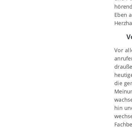
hören
Eben a
Herzha
V
Vor al
anrufe
drauße
heutig
die ge
Meinu
wachse
hin un
wechse
Fachbe