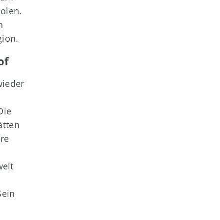
olen.
h
gion.
of
wieder
Die
ätten
re
elt
Sein