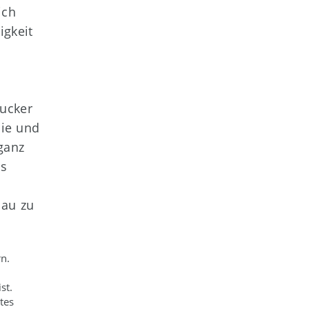
ich
igkeit
rucker
ie und
ganz
Es
nau zu
n.
st.
tes