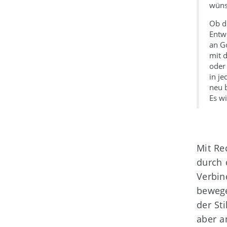
wüns
Ob d
Entw
an Go
mit 
oder 
in j
neu 
Es wi
Mit Re
durch 
Verbin
bewege
der St
aber a