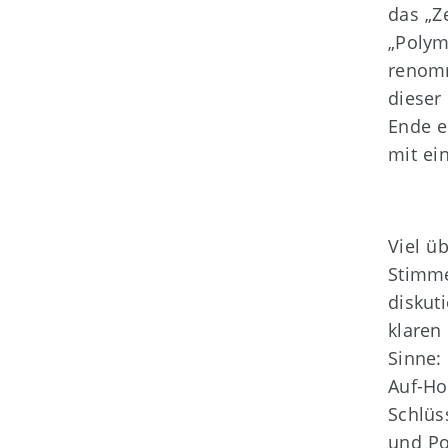
das „Ze
„Polym
renomm
dieser
Ende e
mit ei
Viel ü
Stimme
diskut
klaren
Sinne:
Auf-Ho
Schlüs
und Po