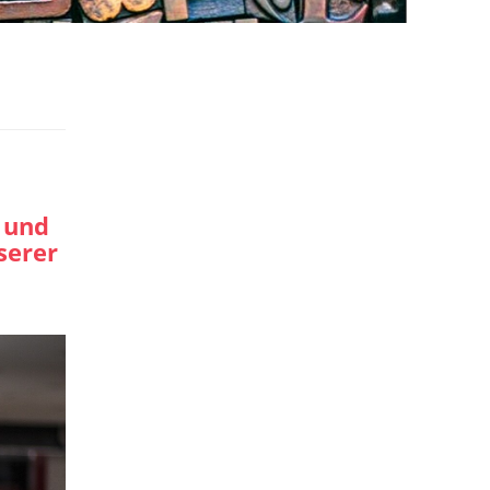
n und
serer