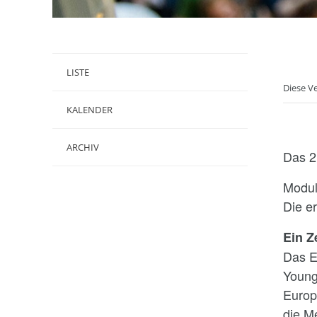
LISTE
Diese V
KALENDER
ARCHIV
Das 2
Modul
Die e
Ein Z
Das E
Young
Europ
die M