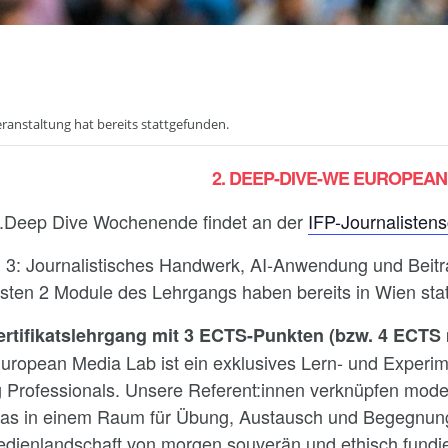
eranstaltung hat bereits stattgefunden.
2. DEEP-DIVE-WE EUROPEAN
.Deep Dive Wochenende findet an der
IFP-Journalisten
 3: Journalistisches Handwerk, AI-Anwendung und Beitra
rsten 2 Module des Lehrgangs haben bereits in Wien sta
ertifikatslehrgang mit 3 ECTS-Punkten (
bzw. 4 ECTS
uropean Media Lab ist ein exklusives Lern- und Experime
 Professionals. Unsere Referent:innen verknüpfen mod
as in einem Raum für Übung, Austausch und Begegnung.
edienlandschaft von morgen souverän und ethisch fundie