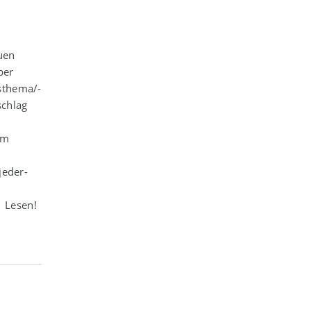
uen
ber
sthema/-
schlag
im
jeder-
 Lesen!