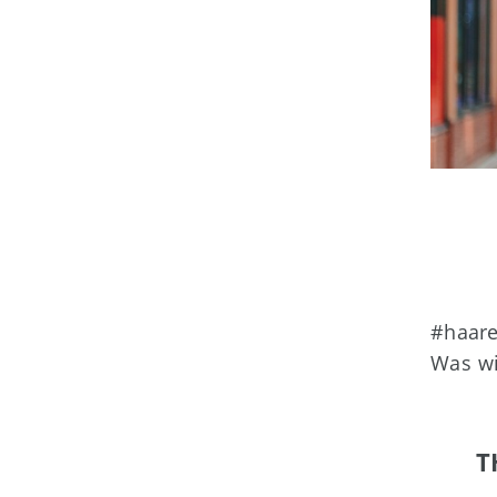
#haar
Was wi
T