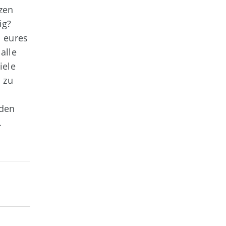
zen
ig?
n eures
alle
iele
 zu
 den
.