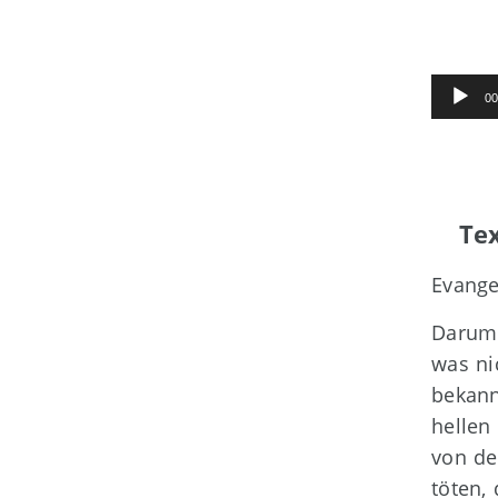
Audio-
00
Player
Tex
Evange
Darum 
was ni
bekann
hellen
von de
töten,