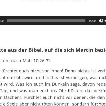
P
:00
00:00
H
b
d
L
r
te aus der Bibel, auf die sich Martin bez
lium nach Matt 10:26-33
fürchtet euch nicht vor ihnen! Denn nichts ist verh
cht enthüllt wird, und nichts ist verborgen, was nic
t wird. Was ich euch im Dunkeln sage, davon red
 Tag, und was man euch ins Ohr flüstert, das verkü
n Dächern. Fürchtet euch nicht vor denen, die den
 die Seele aber nicht töten können, sondern fürchte