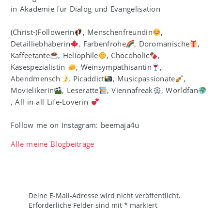
in Akademie für Dialog und Evangelisation
(Christ-)Followerin
, Menschenfreundin
,
Detailliebhaberin
, Farbenfrohe
, Doromanische
,
Kaffeetante
, Heliophile
, Chocoholic
,
Käsespezialistin
, Weinsympathisantin
,
Abendmensch
, Picaddict
, Musicpassionate
,
Movielikerin
, Leseratte
, Viennafreak
, Worldfan
, All in all Life-Loverin
Follow me on Instagram: beemaja4u
Alle meine Blogbeiträge
Deine E-Mail-Adresse wird nicht veröffentlicht.
Erforderliche Felder sind mit
*
markiert