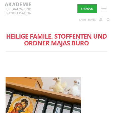
Skip
to
Toggle
SPENDEN
content
ANMELDUNG
HEILIGE FAMILE, STOFFENTEN UND
ORDNER MAJAS BÜRO