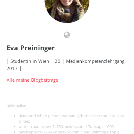
Eva Preininger
| Studentin in Wien | 20 | Medienkompetenzlehrgang
2017 |
Alle meine Blogbeiträge
Bildquellen
black-and-white-person-woman-girl:
unsplash.com / Volkan
Olmez
winter-road-arrow-74780:
pexels.com / Tookapic - C00
pexels-photo-129859:
peakpx.com / 'Red Painting People