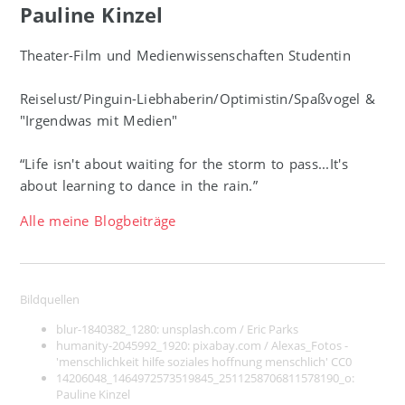
Pauline Kinzel
Theater-Film und Medienwissenschaften Studentin
Reiselust/Pinguin-Liebhaberin/Optimistin/Spaßvogel &
"Irgendwas mit Medien"
“Life isn't about waiting for the storm to pass...It's
about learning to dance in the rain.”
Alle meine Blogbeiträge
Bildquellen
blur-1840382_1280:
unsplash.com / Eric Parks
humanity-2045992_1920:
pixabay.com / Alexas_Fotos -
'menschlichkeit hilfe soziales hoffnung menschlich' CC0
14206048_1464972573519845_2511258706811578190_o:
Pauline Kinzel