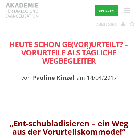
Skip
to
Toggle
SPENDEN
content
ANMELDUNG
HEUTE SCHON GE(VOR)URTEILT? –
VORURTEILE ALS TÄGLICHE
WEGBEGLEITER
von
Pauline Kinzel
am
14/04/2017
„Ent-schubladisieren – ein Weg
aus der Vorurteilskommode!“