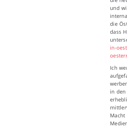
die he
und wi
intern
die Ös
dass H
unters
in-oes
oester
Ich we
aufgef
werben
in den
erhebl
mittle
Macht 
Medien