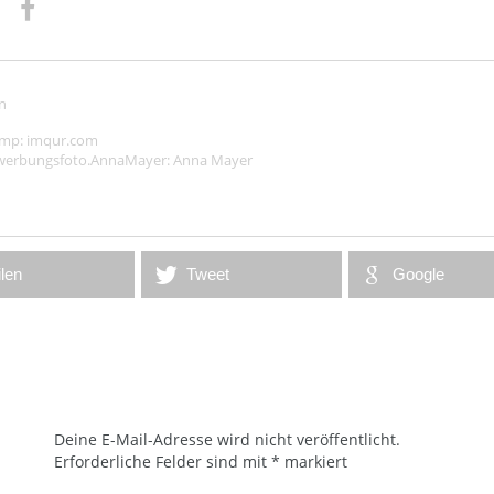
n
ump:
imqur.com
werbungsfoto.AnnaMayer:
Anna Mayer
ilen
Tweet
Google
Deine E-Mail-Adresse wird nicht veröffentlicht.
Erforderliche Felder sind mit
*
markiert