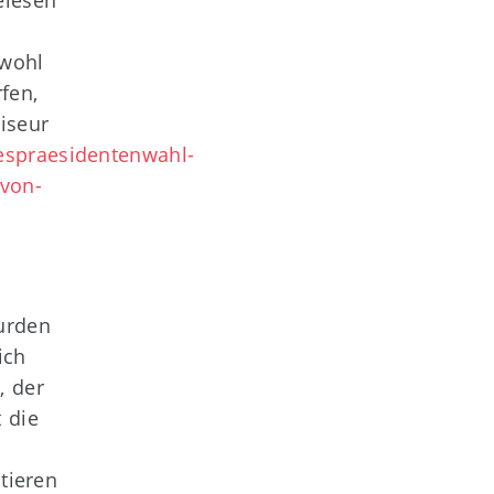
elesen
 wohl
fen,
iseur
espraesidentenwahl-
-von-
urden
ich
, der
t die
tieren