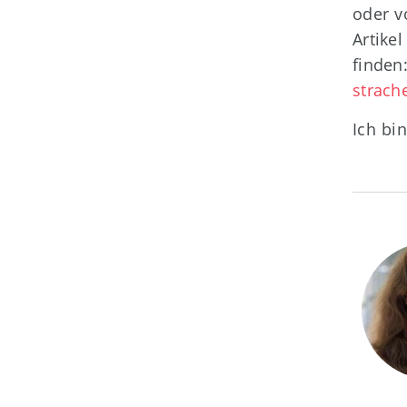
oder v
Artikel
finden
strach
Ich bi