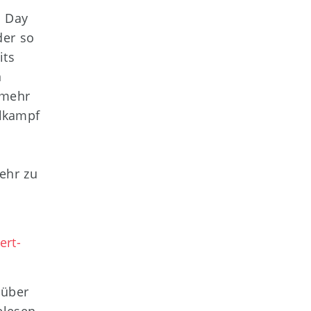
n Day
der so
its
n
 mehr
lkampf
ehr zu
ert-
 über