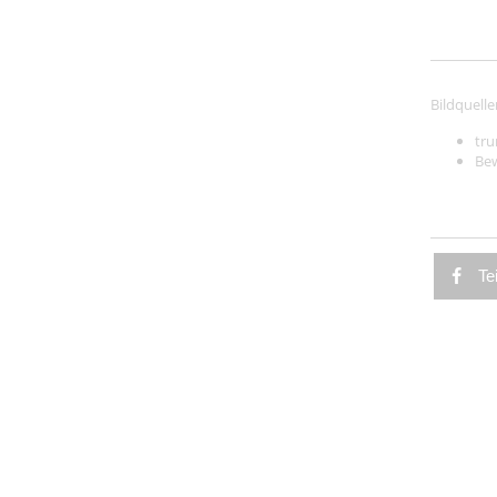
Bildquelle
tr
Be
Te