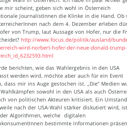
utige Wahl in Österreich. Ich habe in paar Artikel g
e mir scheint, geben sich wohl in Österreich
ationale JournalistInnen die Klinke in die Hand. Ob
terreicherInnen nach dem 4. Dezember erleben dür
ofer von Trump, laut Aussage von Hofer, nur die Fr
cheidet?
http://www.focus.de/politik/ausland/bund
terreich-wird-norbert-hofer-der-neue-donald-trump
reich_id_6232593.html
rde berichten, wie das Wahlergebnis in den USA
asst werden wird, möchte aber auch für ein Event
, dass mir ins Auge gestochen ist. „Die“ Medien w
 Wahlkämpfen sowohl in den USA als auch Österre
ich von politischen Akteuren kritisiert. Ein Umstand
rweile nach der USA-Wahl stärker diskutiert wird, is
der Algorithmen, welche digitalen
konsumentInnen bestimmte Informationen präsen