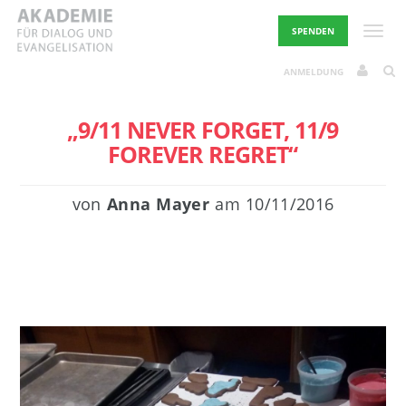
Skip
to
Toggle
SPENDEN
content
ANMELDUNG
„9/11 NEVER FORGET, 11/9
FOREVER REGRET“
von
Anna Mayer
am
10/11/2016