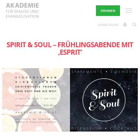
Skip
to
Toggle
SPENDEN
content
ANMELDUNG
SPIRIT & SOUL – FRÜHLINGSABENDE MIT
‚ESPRIT‘