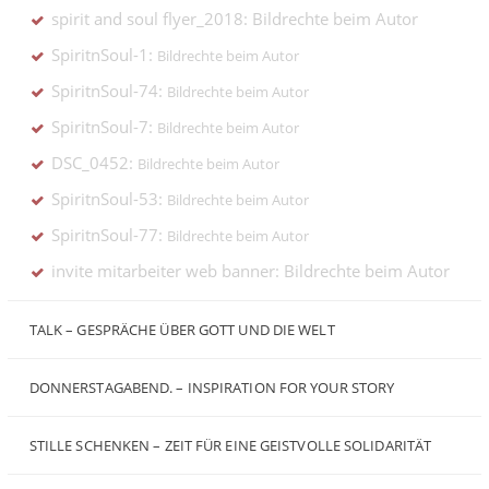
spirit and soul flyer_2018: Bildrechte beim Autor
SpiritnSoul-1:
Bildrechte beim Autor
SpiritnSoul-74:
Bildrechte beim Autor
SpiritnSoul-7:
Bildrechte beim Autor
DSC_0452:
Bildrechte beim Autor
SpiritnSoul-53:
Bildrechte beim Autor
SpiritnSoul-77:
Bildrechte beim Autor
invite mitarbeiter web banner: Bildrechte beim Autor
TALK – GESPRÄCHE ÜBER GOTT UND DIE WELT
DONNERSTAGABEND. – INSPIRATION FOR YOUR STORY
STILLE SCHENKEN – ZEIT FÜR EINE GEISTVOLLE SOLIDARITÄT