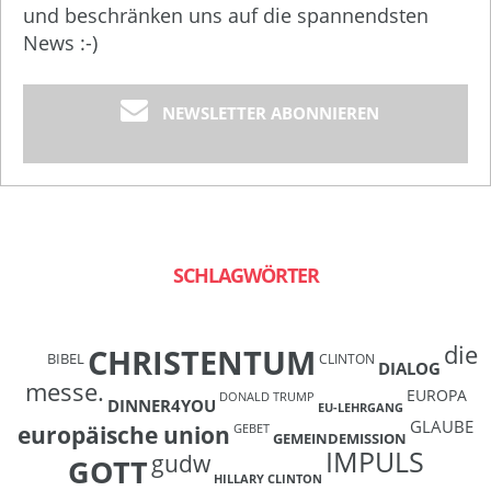
und beschränken uns auf die spannendsten
News :-)
NEWSLETTER ABONNIEREN
SCHLAGWÖRTER
die
CHRISTENTUM
BIBEL
CLINTON
DIALOG
messe.
EUROPA
DONALD TRUMP
DINNER4YOU
EU-LEHRGANG
GLAUBE
europäische union
GEBET
GEMEINDEMISSION
IMPULS
gudw
GOTT
HILLARY CLINTON