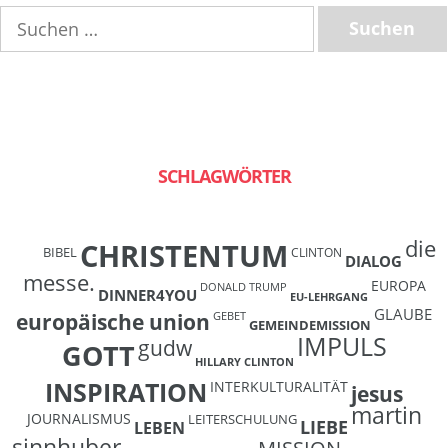
Suchen
nach:
SCHLAGWÖRTER
die
CHRISTENTUM
BIBEL
CLINTON
DIALOG
messe.
EUROPA
DONALD TRUMP
DINNER4YOU
EU-LEHRGANG
GLAUBE
europäische union
GEBET
GEMEINDEMISSION
IMPULS
gudw
GOTT
HILLARY CLINTON
INSPIRATION
INTERKULTURALITÄT
jesus
martin
JOURNALISMUS
LEITERSCHULUNG
LIEBE
LEBEN
sinnhuber