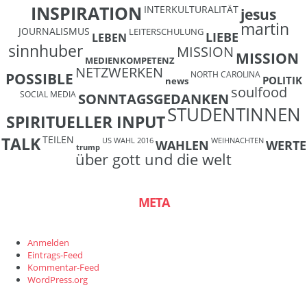
INSPIRATION
INTERKULTURALITÄT
jesus
martin
JOURNALISMUS
LEITERSCHULUNG
LIEBE
LEBEN
sinnhuber
MISSION
MISSION
MEDIENKOMPETENZ
NETZWERKEN
NORTH CAROLINA
POSSIBLE
POLITIK
news
soulfood
SOCIAL MEDIA
SONNTAGSGEDANKEN
STUDENTINNEN
SPIRITUELLER INPUT
TEILEN
TALK
US WAHL 2016
WEIHNACHTEN
WAHLEN
WERTE
trump
über gott und die welt
META
Anmelden
Eintrags-Feed
Kommentar-Feed
WordPress.org