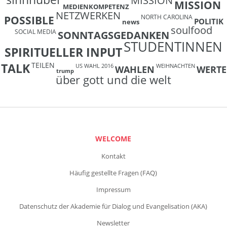
MISSION
MISSION
MEDIENKOMPETENZ
NETZWERKEN
NORTH CAROLINA
POSSIBLE
POLITIK
news
soulfood
SOCIAL MEDIA
SONNTAGSGEDANKEN
STUDENTINNEN
SPIRITUELLER INPUT
TEILEN
TALK
US WAHL 2016
WEIHNACHTEN
WAHLEN
WERTE
trump
über gott und die welt
WELCOME
Kontakt
Häufig gestellte Fragen (FAQ)
Impressum
Datenschutz der Akademie für Dialog und Evangelisation (AKA)
Newsletter