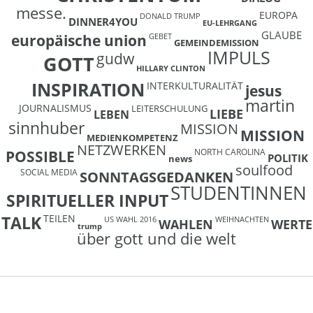
messe.
EUROPA
DONALD TRUMP
DINNER4YOU
EU-LEHRGANG
GLAUBE
europäische union
GEBET
GEMEINDEMISSION
IMPULS
gudw
GOTT
HILLARY CLINTON
INSPIRATION
INTERKULTURALITÄT
jesus
martin
JOURNALISMUS
LEITERSCHULUNG
LIEBE
LEBEN
sinnhuber
MISSION
MISSION
MEDIENKOMPETENZ
NETZWERKEN
NORTH CAROLINA
POSSIBLE
POLITIK
news
soulfood
SOCIAL MEDIA
SONNTAGSGEDANKEN
STUDENTINNEN
SPIRITUELLER INPUT
TEILEN
TALK
US WAHL 2016
WEIHNACHTEN
WAHLEN
WERTE
trump
über gott und die welt