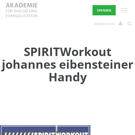
Skip
to
Toggle
SPENDEN
content
ANMELDUNG
SPIRITWorkout
johannes eibensteiner
Handy