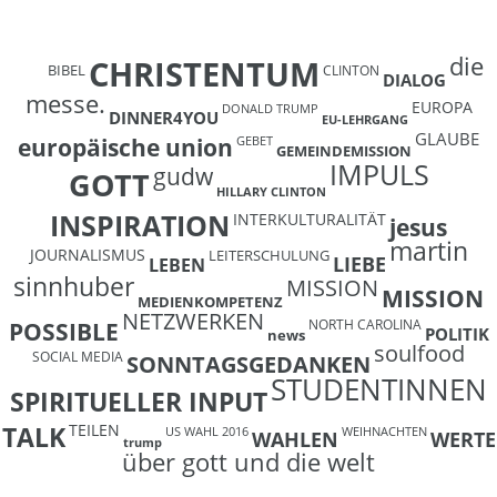
die
CHRISTENTUM
BIBEL
CLINTON
DIALOG
messe.
EUROPA
DONALD TRUMP
DINNER4YOU
EU-LEHRGANG
GLAUBE
europäische union
GEBET
GEMEINDEMISSION
IMPULS
gudw
GOTT
HILLARY CLINTON
INSPIRATION
INTERKULTURALITÄT
jesus
martin
JOURNALISMUS
LEITERSCHULUNG
LIEBE
LEBEN
sinnhuber
MISSION
MISSION
MEDIENKOMPETENZ
NETZWERKEN
NORTH CAROLINA
POSSIBLE
POLITIK
news
soulfood
SOCIAL MEDIA
SONNTAGSGEDANKEN
STUDENTINNEN
SPIRITUELLER INPUT
TEILEN
TALK
US WAHL 2016
WEIHNACHTEN
WAHLEN
WERTE
trump
über gott und die welt