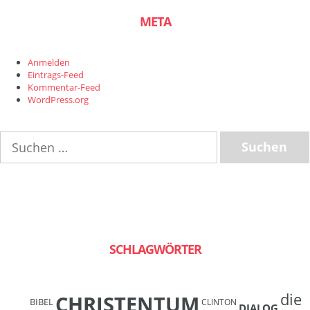
META
Anmelden
Eintrags-Feed
Kommentar-Feed
WordPress.org
Suchen
nach:
SCHLAGWÖRTER
die
CHRISTENTUM
BIBEL
CLINTON
DIALOG