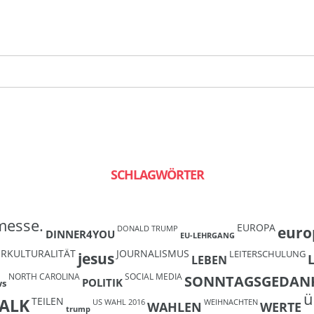
SCHLAGWÖRTER
messe.
EUROPA
euro
DONALD TRUMP
DINNER4YOU
EU-LEHRGANG
ERKULTURALITÄT
JOURNALISMUS
LEITERSCHULUNG
jesus
LEBEN
NORTH CAROLINA
SOCIAL MEDIA
SONNTAGSGEDAN
POLITIK
ws
ü
TEILEN
ALK
US WAHL 2016
WEIHNACHTEN
WAHLEN
WERTE
trump