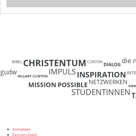
die 
CHRISTENTUM
BIBEL
CLINTON
DIALOG
IMPULS
gudw
INSPIRATION
INT
HILLARY CLINTON
NETZWERKEN
MISSION POSSIBLE
ne
STUDENTINNEN
T
Anmelden
Eintrags-Feed