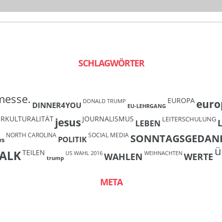
SCHLAGWÖRTER
messe.
EUROPA
euro
DONALD TRUMP
DINNER4YOU
EU-LEHRGANG
ERKULTURALITÄT
JOURNALISMUS
LEITERSCHULUNG
jesus
LEBEN
NORTH CAROLINA
SOCIAL MEDIA
SONNTAGSGEDAN
POLITIK
ws
ü
TEILEN
ALK
US WAHL 2016
WEIHNACHTEN
WAHLEN
WERTE
trump
META