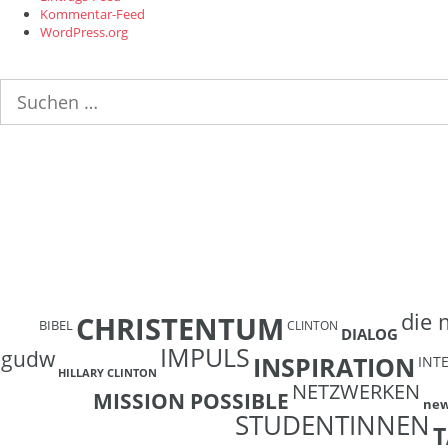
Kommentar-Feed
WordPress.org
Suchen
nach:
die 
CHRISTENTUM
BIBEL
CLINTON
DIALOG
IMPULS
gudw
INSPIRATION
INT
HILLARY CLINTON
NETZWERKEN
MISSION POSSIBLE
ne
STUDENTINNEN
T