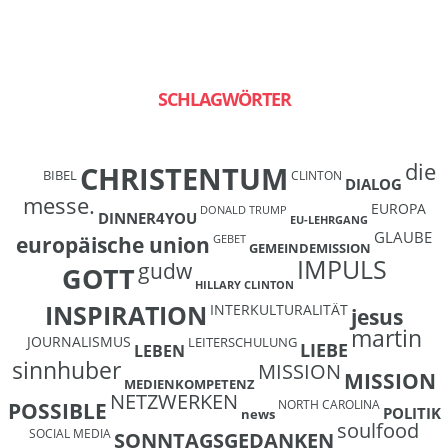
SCHLAGWÖRTER
die
CHRISTENTUM
BIBEL
CLINTON
DIALOG
messe.
EUROPA
DONALD TRUMP
DINNER4YOU
EU-LEHRGANG
GLAUBE
europäische union
GEBET
GEMEINDEMISSION
IMPULS
gudw
GOTT
HILLARY CLINTON
INSPIRATION
INTERKULTURALITÄT
jesus
martin
JOURNALISMUS
LEITERSCHULUNG
LIEBE
LEBEN
sinnhuber
MISSION
MISSION
MEDIENKOMPETENZ
NETZWERKEN
NORTH CAROLINA
POSSIBLE
POLITIK
news
soulfood
SOCIAL MEDIA
SONNTAGSGEDANKEN