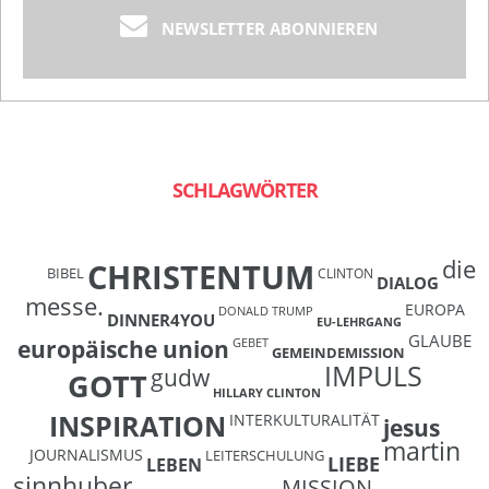
NEWSLETTER ABONNIEREN
SCHLAGWÖRTER
die
CHRISTENTUM
BIBEL
CLINTON
DIALOG
messe.
EUROPA
DONALD TRUMP
DINNER4YOU
EU-LEHRGANG
GLAUBE
europäische union
GEBET
GEMEINDEMISSION
IMPULS
gudw
GOTT
HILLARY CLINTON
INSPIRATION
INTERKULTURALITÄT
jesus
martin
JOURNALISMUS
LEITERSCHULUNG
LIEBE
LEBEN
sinnhuber
MISSION