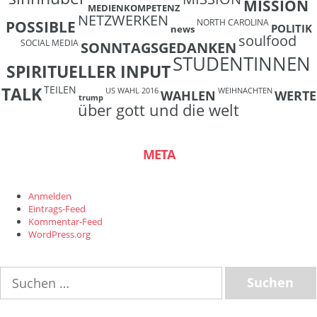
MISSION
MEDIENKOMPETENZ
NETZWERKEN
NORTH CAROLINA
POSSIBLE
POLITIK
news
soulfood
SOCIAL MEDIA
SONNTAGSGEDANKEN
STUDENTINNEN
SPIRITUELLER INPUT
TEILEN
TALK
US WAHL 2016
WEIHNACHTEN
WAHLEN
WERTE
trump
über gott und die welt
META
Anmelden
Eintrags-Feed
Kommentar-Feed
WordPress.org
Suchen
nach: