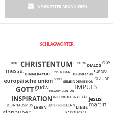
NEWSLETTER ABONNIEREN
SCHLAGWÖRTER
die
CHRISTENTUM
BIBEL
CLINTON
DIALOG
messe.
EUROPA
DONALD TRUMP
DINNER4YOU
EU-LEHRGANG
GLAUBE
europäische union
GEBET
GEMEINDEMISSION
IMPULS
gudw
GOTT
HILLARY CLINTON
INSPIRATION
INTERKULTURALITÄT
jesus
martin
JOURNALISMUS
LEITERSCHULUNG
LIEBE
LEBEN
sinnhuber
MISSION