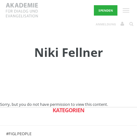
Skip
to
Toggle
SPENDEN
content
ANMELDUNG
Niki Fellner
Sorry, but you do not have permission to view this content.
KATEGORIEN
#FIGLPEOPLE