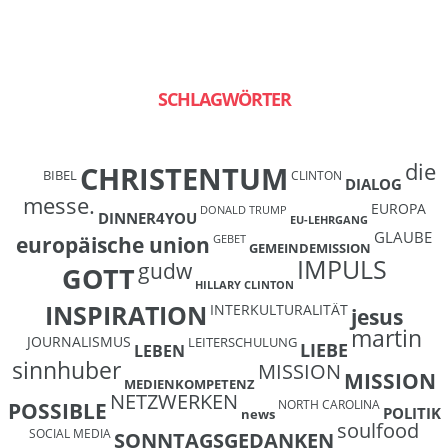
SCHLAGWÖRTER
die
CHRISTENTUM
BIBEL
CLINTON
DIALOG
messe.
EUROPA
DONALD TRUMP
DINNER4YOU
EU-LEHRGANG
GLAUBE
europäische union
GEBET
GEMEINDEMISSION
IMPULS
gudw
GOTT
HILLARY CLINTON
INSPIRATION
INTERKULTURALITÄT
jesus
martin
JOURNALISMUS
LEITERSCHULUNG
LIEBE
LEBEN
sinnhuber
MISSION
MISSION
MEDIENKOMPETENZ
NETZWERKEN
NORTH CAROLINA
POSSIBLE
POLITIK
news
soulfood
SOCIAL MEDIA
SONNTAGSGEDANKEN