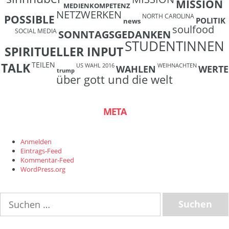
MISSION
MEDIENKOMPETENZ
NETZWERKEN
NORTH CAROLINA
POSSIBLE
POLITIK
news
soulfood
SOCIAL MEDIA
SONNTAGSGEDANKEN
STUDENTINNEN
SPIRITUELLER INPUT
TEILEN
TALK
US WAHL 2016
WEIHNACHTEN
WAHLEN
WERTE
trump
über gott und die welt
META
Anmelden
Eintrags-Feed
Kommentar-Feed
WordPress.org
Suchen
nach: