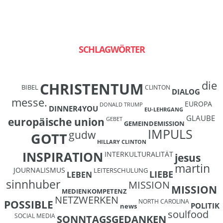
SCHLAGWÖRTER
die
CHRISTENTUM
BIBEL
CLINTON
DIALOG
messe.
EUROPA
DONALD TRUMP
DINNER4YOU
EU-LEHRGANG
GLAUBE
europäische union
GEBET
GEMEINDEMISSION
IMPULS
gudw
GOTT
HILLARY CLINTON
INSPIRATION
INTERKULTURALITÄT
jesus
martin
JOURNALISMUS
LEITERSCHULUNG
LIEBE
LEBEN
sinnhuber
MISSION
MISSION
MEDIENKOMPETENZ
NETZWERKEN
NORTH CAROLINA
POSSIBLE
POLITIK
news
soulfood
SOCIAL MEDIA
SONNTAGSGEDANKEN