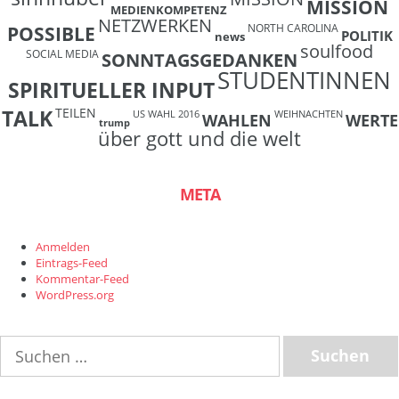
MISSION
MEDIENKOMPETENZ
NETZWERKEN
NORTH CAROLINA
POSSIBLE
POLITIK
news
soulfood
SOCIAL MEDIA
SONNTAGSGEDANKEN
STUDENTINNEN
SPIRITUELLER INPUT
TEILEN
TALK
US WAHL 2016
WEIHNACHTEN
WAHLEN
WERTE
trump
über gott und die welt
META
Anmelden
Eintrags-Feed
Kommentar-Feed
WordPress.org
Suchen
nach: