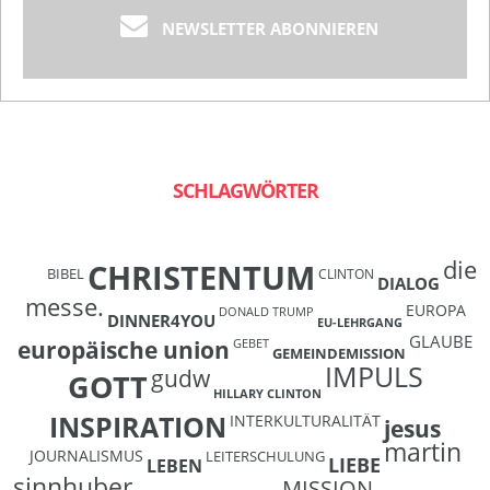
NEWSLETTER ABONNIEREN
SCHLAGWÖRTER
die
CHRISTENTUM
BIBEL
CLINTON
DIALOG
messe.
EUROPA
DONALD TRUMP
DINNER4YOU
EU-LEHRGANG
GLAUBE
europäische union
GEBET
GEMEINDEMISSION
IMPULS
gudw
GOTT
HILLARY CLINTON
INSPIRATION
INTERKULTURALITÄT
jesus
martin
JOURNALISMUS
LEITERSCHULUNG
LIEBE
LEBEN
sinnhuber
MISSION