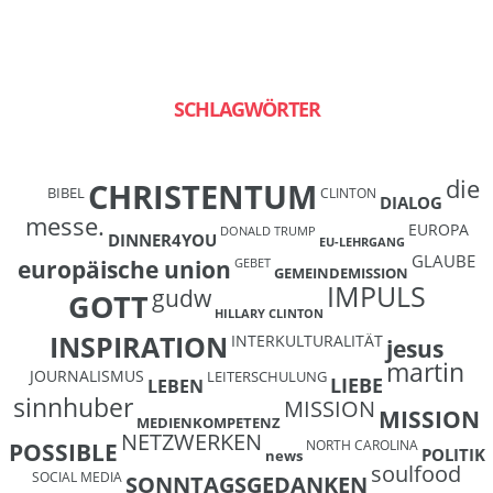
SCHLAGWÖRTER
die
CHRISTENTUM
BIBEL
CLINTON
DIALOG
messe.
EUROPA
DONALD TRUMP
DINNER4YOU
EU-LEHRGANG
GLAUBE
europäische union
GEBET
GEMEINDEMISSION
IMPULS
gudw
GOTT
HILLARY CLINTON
INSPIRATION
INTERKULTURALITÄT
jesus
martin
JOURNALISMUS
LEITERSCHULUNG
LIEBE
LEBEN
sinnhuber
MISSION
MISSION
MEDIENKOMPETENZ
NETZWERKEN
NORTH CAROLINA
POSSIBLE
POLITIK
news
soulfood
SOCIAL MEDIA
SONNTAGSGEDANKEN