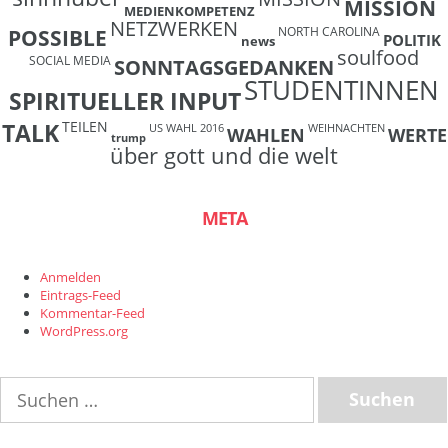
MISSION
MEDIENKOMPETENZ
NETZWERKEN
NORTH CAROLINA
POSSIBLE
POLITIK
news
soulfood
SOCIAL MEDIA
SONNTAGSGEDANKEN
STUDENTINNEN
SPIRITUELLER INPUT
TEILEN
TALK
US WAHL 2016
WEIHNACHTEN
WAHLEN
WERTE
trump
über gott und die welt
META
Anmelden
Eintrags-Feed
Kommentar-Feed
WordPress.org
Suchen
nach: