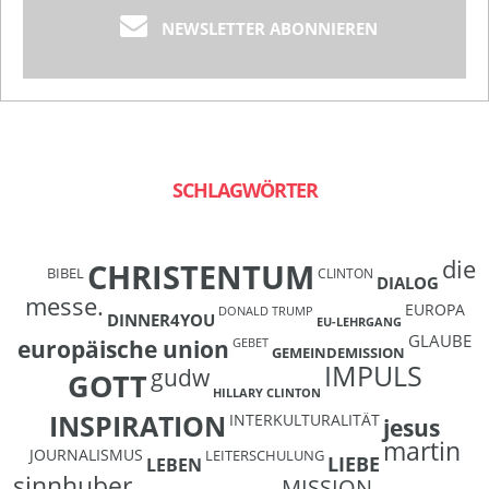
NEWSLETTER ABONNIEREN
SCHLAGWÖRTER
die
CHRISTENTUM
BIBEL
CLINTON
DIALOG
messe.
EUROPA
DONALD TRUMP
DINNER4YOU
EU-LEHRGANG
GLAUBE
europäische union
GEBET
GEMEINDEMISSION
IMPULS
gudw
GOTT
HILLARY CLINTON
INSPIRATION
INTERKULTURALITÄT
jesus
martin
JOURNALISMUS
LEITERSCHULUNG
LIEBE
LEBEN
sinnhuber
MISSION