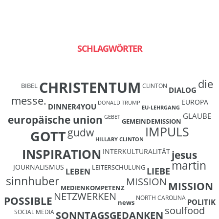
SCHLAGWÖRTER
die
CHRISTENTUM
BIBEL
CLINTON
DIALOG
messe.
EUROPA
DONALD TRUMP
DINNER4YOU
EU-LEHRGANG
GLAUBE
europäische union
GEBET
GEMEINDEMISSION
IMPULS
gudw
GOTT
HILLARY CLINTON
INSPIRATION
INTERKULTURALITÄT
jesus
martin
JOURNALISMUS
LEITERSCHULUNG
LIEBE
LEBEN
sinnhuber
MISSION
MISSION
MEDIENKOMPETENZ
NETZWERKEN
NORTH CAROLINA
POSSIBLE
POLITIK
news
soulfood
SOCIAL MEDIA
SONNTAGSGEDANKEN