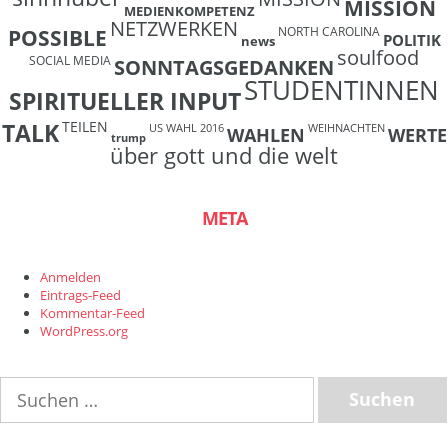
MISSION
MEDIENKOMPETENZ
NETZWERKEN
NORTH CAROLINA
POSSIBLE
POLITIK
news
soulfood
SOCIAL MEDIA
SONNTAGSGEDANKEN
STUDENTINNEN
SPIRITUELLER INPUT
TEILEN
TALK
US WAHL 2016
WEIHNACHTEN
WAHLEN
WERTE
trump
über gott und die welt
META
Anmelden
Eintrags-Feed
Kommentar-Feed
WordPress.org
Suchen
nach: