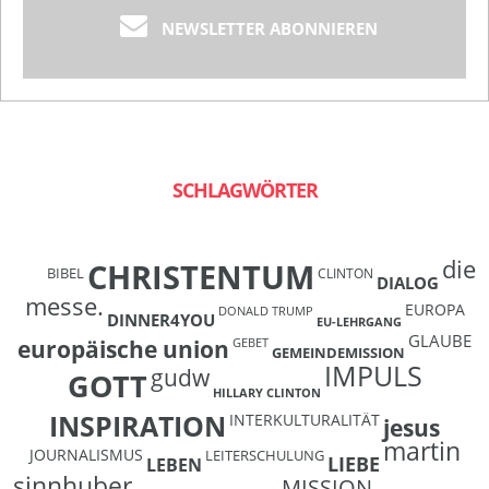
NEWSLETTER ABONNIEREN
SCHLAGWÖRTER
die
CHRISTENTUM
BIBEL
CLINTON
DIALOG
messe.
EUROPA
DONALD TRUMP
DINNER4YOU
EU-LEHRGANG
GLAUBE
europäische union
GEBET
GEMEINDEMISSION
IMPULS
gudw
GOTT
HILLARY CLINTON
INSPIRATION
INTERKULTURALITÄT
jesus
martin
JOURNALISMUS
LEITERSCHULUNG
LIEBE
LEBEN
sinnhuber
MISSION