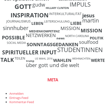
IMPULS
gudw
GOTT
HILLARY CLINTON
INSPIRATION
INTERKULTURALITÄT
jesus
martin
JOURNALISMUS
LEITERSCHULUNG
LIEBE
LEBEN
sinnhuber
MISSION
MISSION
MEDIENKOMPETENZ
NETZWERKEN
NORTH CAROLINA
POSSIBLE
POLITIK
news
soulfood
SOCIAL MEDIA
SONNTAGSGEDANKEN
STUDENTINNEN
SPIRITUELLER INPUT
TEILEN
TALK
US WAHL 2016
WEIHNACHTEN
WAHLEN
WERTE
trump
über gott und die welt
META
Anmelden
Eintrags-Feed
Kommentar-Feed