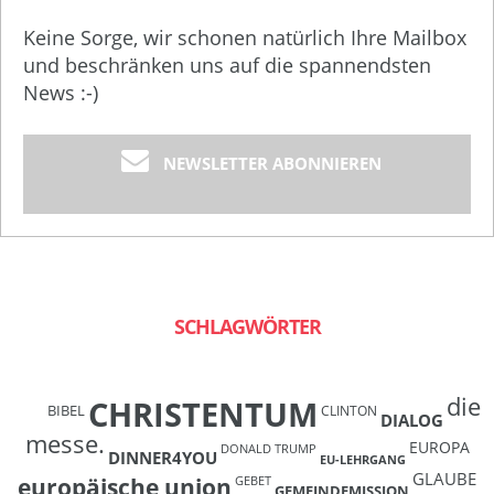
Keine Sorge, wir schonen natürlich Ihre Mailbox
und beschränken uns auf die spannendsten
News :-)
NEWSLETTER ABONNIEREN
SCHLAGWÖRTER
die
CHRISTENTUM
BIBEL
CLINTON
DIALOG
messe.
EUROPA
DONALD TRUMP
DINNER4YOU
EU-LEHRGANG
GLAUBE
europäische union
GEBET
GEMEINDEMISSION