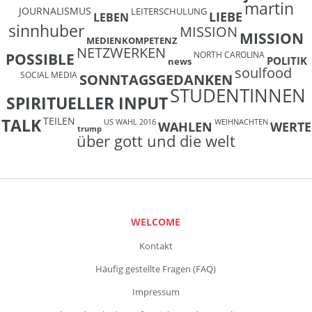
martin
JOURNALISMUS
LEITERSCHULUNG
LIEBE
LEBEN
sinnhuber
MISSION
MISSION
MEDIENKOMPETENZ
NETZWERKEN
NORTH CAROLINA
POSSIBLE
POLITIK
news
soulfood
SOCIAL MEDIA
SONNTAGSGEDANKEN
STUDENTINNEN
SPIRITUELLER INPUT
TEILEN
TALK
US WAHL 2016
WEIHNACHTEN
WAHLEN
WERTE
trump
über gott und die welt
WELCOME
Kontakt
Häufig gestellte Fragen (FAQ)
Impressum