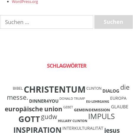
WordPress.org
Suchen
nach:
SCHLAGWÖRTER
die
CHRISTENTUM
BIBEL
CLINTON
DIALOG
messe.
EUROPA
DONALD TRUMP
DINNER4YOU
EU-LEHRGANG
GLAUBE
europäische union
GEBET
GEMEINDEMISSION
IMPULS
gudw
GOTT
HILLARY CLINTON
INSPIRATION
INTERKULTURALITÄT
jesus