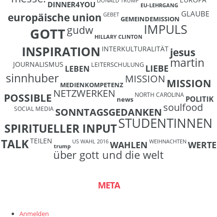
DONALD TRUMP
DINNER4YOU
EU-LEHRGANG
GLAUBE
europäische union
GEBET
GEMEINDEMISSION
IMPULS
gudw
GOTT
HILLARY CLINTON
INSPIRATION
INTERKULTURALITÄT
jesus
martin
JOURNALISMUS
LEITERSCHULUNG
LIEBE
LEBEN
sinnhuber
MISSION
MISSION
MEDIENKOMPETENZ
NETZWERKEN
NORTH CAROLINA
POSSIBLE
POLITIK
news
soulfood
SOCIAL MEDIA
SONNTAGSGEDANKEN
STUDENTINNEN
SPIRITUELLER INPUT
TEILEN
TALK
US WAHL 2016
WEIHNACHTEN
WAHLEN
WERTE
trump
über gott und die welt
META
Anmelden