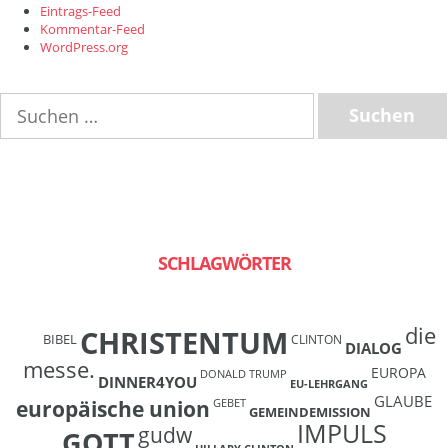
Eintrags-Feed
Kommentar-Feed
WordPress.org
Suchen
nach:
SCHLAGWÖRTER
die
CHRISTENTUM
BIBEL
CLINTON
DIALOG
messe.
EUROPA
DONALD TRUMP
DINNER4YOU
EU-LEHRGANG
GLAUBE
europäische union
GEBET
GEMEINDEMISSION
IMPULS
gudw
GOTT