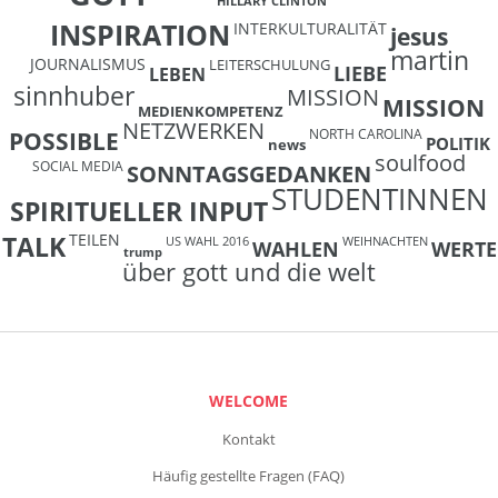
HILLARY CLINTON
INSPIRATION
INTERKULTURALITÄT
jesus
martin
JOURNALISMUS
LEITERSCHULUNG
LIEBE
LEBEN
sinnhuber
MISSION
MISSION
MEDIENKOMPETENZ
NETZWERKEN
NORTH CAROLINA
POSSIBLE
POLITIK
news
soulfood
SOCIAL MEDIA
SONNTAGSGEDANKEN
STUDENTINNEN
SPIRITUELLER INPUT
TEILEN
TALK
US WAHL 2016
WEIHNACHTEN
WAHLEN
WERTE
trump
über gott und die welt
WELCOME
Kontakt
Häufig gestellte Fragen (FAQ)