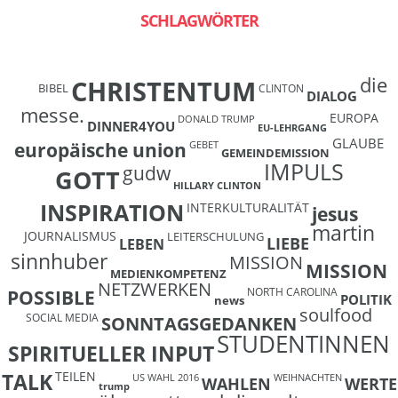
SCHLAGWÖRTER
die
CHRISTENTUM
BIBEL
CLINTON
DIALOG
messe.
EUROPA
DONALD TRUMP
DINNER4YOU
EU-LEHRGANG
GLAUBE
europäische union
GEBET
GEMEINDEMISSION
IMPULS
gudw
GOTT
HILLARY CLINTON
INSPIRATION
INTERKULTURALITÄT
jesus
martin
JOURNALISMUS
LEITERSCHULUNG
LIEBE
LEBEN
sinnhuber
MISSION
MISSION
MEDIENKOMPETENZ
NETZWERKEN
NORTH CAROLINA
POSSIBLE
POLITIK
news
soulfood
SOCIAL MEDIA
SONNTAGSGEDANKEN
STUDENTINNEN
SPIRITUELLER INPUT
TEILEN
TALK
US WAHL 2016
WEIHNACHTEN
WAHLEN
WERTE
trump