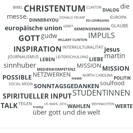
die
CHRISTENTUM
BIBEL
CLINTON
DIALOG
messe.
EUROPA
DONALD TRUMP
DINNER4YOU
EU-LEHRGANG
GLAUBE
europäische union
GEBET
GEMEINDEMISSION
IMPULS
gudw
GOTT
HILLARY CLINTON
INSPIRATION
INTERKULTURALITÄT
jesus
martin
JOURNALISMUS
LEITERSCHULUNG
LIEBE
LEBEN
sinnhuber
MISSION
MISSION
MEDIENKOMPETENZ
NETZWERKEN
NORTH CAROLINA
POSSIBLE
POLITIK
news
soulfood
SOCIAL MEDIA
SONNTAGSGEDANKEN
STUDENTINNEN
SPIRITUELLER INPUT
TEILEN
TALK
US WAHL 2016
WEIHNACHTEN
WAHLEN
WERTE
trump
über gott und die welt