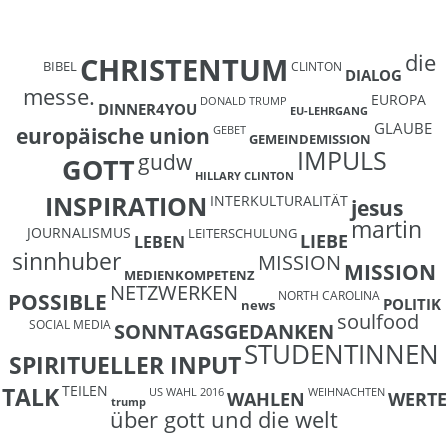
die
CHRISTENTUM
BIBEL
CLINTON
DIALOG
messe.
EUROPA
DONALD TRUMP
DINNER4YOU
EU-LEHRGANG
GLAUBE
europäische union
GEBET
GEMEINDEMISSION
IMPULS
gudw
GOTT
HILLARY CLINTON
INSPIRATION
INTERKULTURALITÄT
jesus
martin
JOURNALISMUS
LEITERSCHULUNG
LIEBE
LEBEN
sinnhuber
MISSION
MISSION
MEDIENKOMPETENZ
NETZWERKEN
NORTH CAROLINA
POSSIBLE
POLITIK
news
soulfood
SOCIAL MEDIA
SONNTAGSGEDANKEN
STUDENTINNEN
SPIRITUELLER INPUT
TEILEN
TALK
US WAHL 2016
WEIHNACHTEN
WAHLEN
WERTE
trump
über gott und die welt