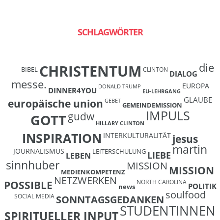
SCHLAGWÖRTER
die
CHRISTENTUM
BIBEL
CLINTON
DIALOG
messe.
EUROPA
DONALD TRUMP
DINNER4YOU
EU-LEHRGANG
GLAUBE
europäische union
GEBET
GEMEINDEMISSION
IMPULS
gudw
GOTT
HILLARY CLINTON
INSPIRATION
INTERKULTURALITÄT
jesus
martin
JOURNALISMUS
LEITERSCHULUNG
LIEBE
LEBEN
sinnhuber
MISSION
MISSION
MEDIENKOMPETENZ
NETZWERKEN
NORTH CAROLINA
POSSIBLE
POLITIK
news
soulfood
SOCIAL MEDIA
SONNTAGSGEDANKEN
STUDENTINNEN
SPIRITUELLER INPUT