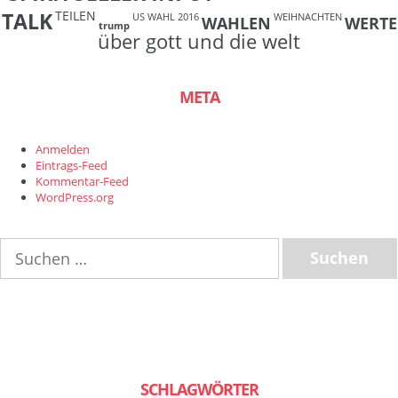
TEILEN
TALK
US WAHL 2016
WEIHNACHTEN
WAHLEN
WERTE
trump
über gott und die welt
META
Anmelden
Eintrags-Feed
Kommentar-Feed
WordPress.org
Suchen
nach:
SCHLAGWÖRTER