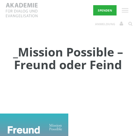
Skip
to
Toggle
SPENDEN
content
ANMELDUNG
_Mission Possible –
Freund oder Feind