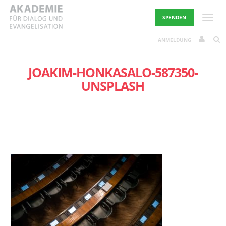
Skip
to
Toggle
SPENDEN
content
ANMELDUNG
JOAKIM-HONKASALO-587350-
UNSPLASH